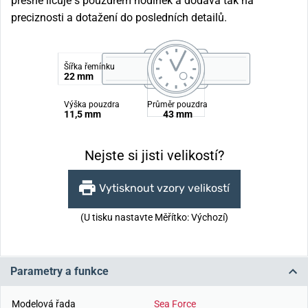
přesně lícuje s pouzdrem hodinek a dodává tak na
preciznosti a dotažení do posledních detailů.
Šířka řemínku
22 mm
Výška pouzdra
Průměr pouzdra
11,5 mm
43 mm
Nejste si jisti velikostí?
Vytisknout vzory velikostí
(U tisku nastavte Měřítko: Výchozí)
Parametry a funkce
Modelová řada
Sea Force