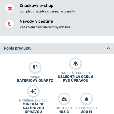
Značkový e-shop
Kompletní nabídka s garancí originality
Návody v češtině
Vše kolem ovládání vám vysvětlíme
Popis produktu
MATERIÁL POUZDRA
UŠLECHTILÁ OCEL S
POHON
BATERIOVÝ QUARTZ
PVD ÚPRAVOU
MATERIÁL SKLÍČKA
MINERÁL SE
SAFÍROVOU
HMOTNOST
VODOTĚSNOST
ÚPRAVOU
103 G
200 M