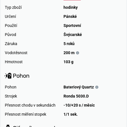
Typ zboží
hodinky
Určení
Pánské
Použití
Sportovní
Původ
Švýcarské
Záruka
5 roků
Vodotěsnost
200 m
Hmotnost
103 g
Pohon
Pohon
Bateriový Quartz
Strojek
Ronda 5030.D
Přesnost chodu v sekundách
-10/+20 s / měsíc
Přesnost měření stopek
1/1 sek.