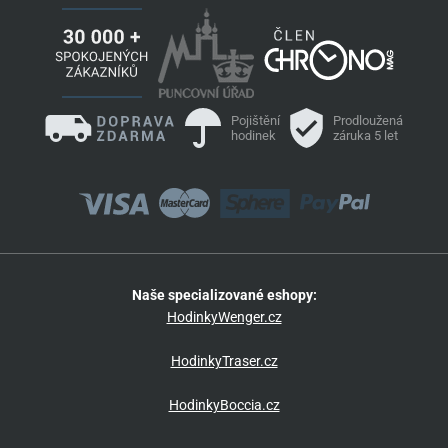
Pojištění
Prodloužená
hodinek
záruka 5 let
Naše specializované eshopy:
HodinkyWenger.cz
HodinkyTraser.cz
HodinkyBoccia.cz