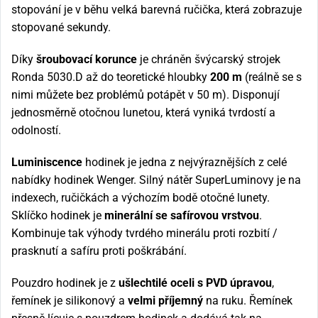
stopování je v běhu velká barevná ručička, která zobrazuje
stopované sekundy.
Díky
šroubovací korunce
je chráněn švýcarský strojek
Ronda 5030.D až do teoretické hloubky
200 m
(reálně se s
nimi můžete bez problémů potápět v 50 m). Disponují
jednosměrně otočnou lunetou, která vyniká tvrdostí a
odolností.
Luminiscence
hodinek je jedna z nejvýraznějších z celé
nabídky hodinek Wenger. Silný nátěr SuperLuminovy je na
indexech, ručičkách a výchozím bodě otočné lunety.
Sklíčko hodinek je
minerální se safírovou vrstvou
.
Kombinuje tak výhody tvrdého minerálu proti rozbití /
prasknutí a safíru proti poškrábání.
Pouzdro hodinek je z
ušlechtilé oceli s PVD úpravou
,
řemínek je silikonový a
velmi příjemný
na ruku. Řemínek