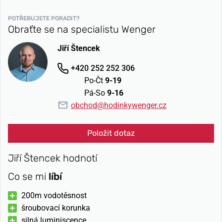
POTŘEBUJETE PORADIT?
Obraťte se na specialistu Wenger
Jiří Štencek
+420 252 252 306
Po-Čt
9-19
Pá-So
9-16
obchod@hodinkywenger.cz
Položit dotaz
Jiří Štencek hodnotí
Co se mi
líbí
200m vodotěsnost
šroubovací korunka
silná luminiscence