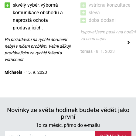
skvělý výběr, výborná
vstricna konzultace
komunikace obchodu a
sleva
naprostá ochota
doba dodani
prodávajících.
kupoval jsem pasky na hodin
za cenu super
Při požadavku na rychlé doručení
nebyl v ničem problém. Velmi děkuji
tomas
•
8. 1. 2023
prodávajícím za rychlé řešení a
vstřícnost.
Michaela
•
15. 9. 2023
Novinky ze světa hodinek budete vědět jako
první
1x za měsíc, přímo do e-mailu