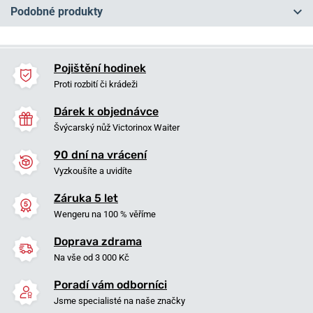
Podobné produkty
NEJPRODÁVANĚJŠÍ
NA PRODEJNĚ
NA PRODEJNĚ
Pojištění hodinek
Proti rozbití či krádeži
Dárek k objednávce
Švýcarský nůž Victorinox Waiter
90 dní na vrácení
Vyzkoušíte a uvidíte
Záruka 5 let
Wenger Sea Force Chrono
Wenger Sea Force Chrono
Wengeru na 100 % věříme
01.0643.109
01.0643.125
Doprava zdrama
v pondělí 10. 8. u vás
v pondělí 10. 8. u vás
Skladem
Skladem
Na vše od 3 000 Kč
9 290 Kč
9 290 Kč
Poradí vám odborníci
Jsme specialisté na naše značky