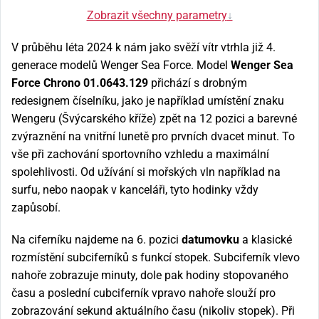
Zobrazit všechny parametry
↓
V průběhu léta 2024 k nám jako svěží vítr vtrhla již 4.
generace modelů Wenger Sea Force. Model
Wenger Sea
Force Chrono 01.0643.129
přichází s drobným
redesignem číselníku, jako je například umístění znaku
Wengeru (Švýcarského kříže) zpět na 12 pozici a barevné
zvýraznění na vnitřní lunetě pro prvních dvacet minut. To
vše při zachování sportovního vzhledu a maximální
spolehlivosti. Od užívání si mořských vln například na
surfu, nebo naopak v kanceláři, tyto hodinky vždy
zapůsobí.
Na ciferníku najdeme na 6. pozici
datumovku
a klasické
rozmístění subciferníků s funkcí stopek. Subciferník vlevo
nahoře zobrazuje minuty, dole pak hodiny stopovaného
času a poslední cubciferník vpravo nahoře slouží pro
zobrazování sekund aktuálního času (nikoliv stopek). Při