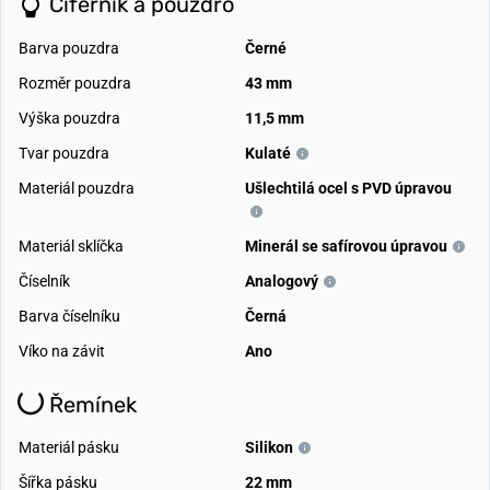
Ciferník a pouzdro
Barva pouzdra
Černé
Rozměr pouzdra
43 mm
Výška pouzdra
11,5 mm
Tvar pouzdra
Kulaté
Materiál pouzdra
Ušlechtilá ocel s PVD úpravou
Materiál sklíčka
Minerál se safírovou úpravou
Číselník
Analogový
Barva číselníku
Černá
Víko na závit
Ano
Řemínek
Materiál pásku
Silikon
Šířka pásku
22 mm