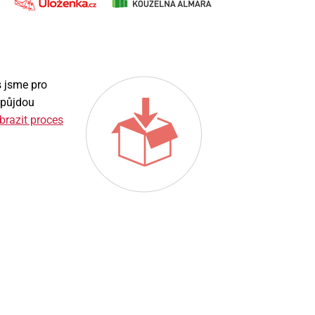
s jsme pro
s půjdou
brazit proces