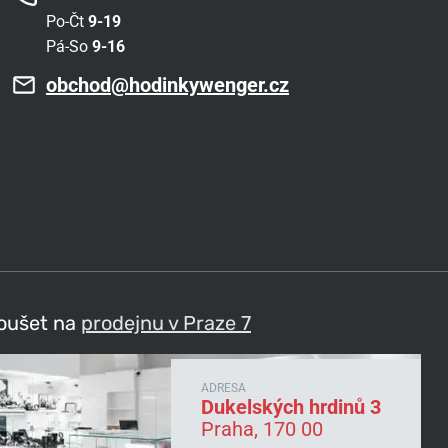
Po-Čt
9-19
Pá-So
9-16
obchod@hodinkywenger.cz
koušet na
prodejnu v Praze 7
ADRESA
Dukelských hrdinů 3
Praha, 170 00