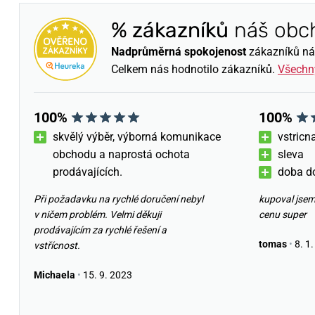
% zákazníků
náš obc
Nadprůměrná spokojenost
zákazníků nám 
Celkem nás hodnotilo
zákazníků.
Všechn
100%
100%
skvělý výběr, výborná komunikace
vstricn
obchodu a naprostá ochota
sleva
prodávajících.
doba d
Při požadavku na rychlé doručení nebyl
kupoval jsem
v ničem problém. Velmi děkuji
cenu super
prodávajícím za rychlé řešení a
tomas
•
8. 1.
vstřícnost.
Michaela
•
15. 9. 2023