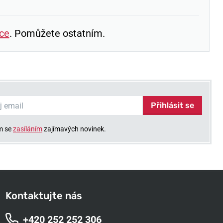
ce
. Pomůžete ostatním.
Přihlásit se
m se
zasíláním
zajímavých novinek.
Kontaktujte nás
+420 252 252 306