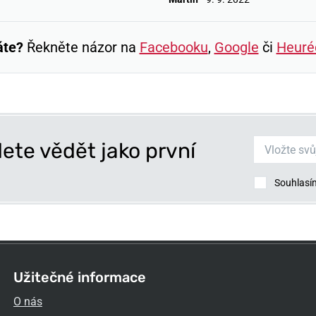
áte?
Řekněte názor na
Facebooku
,
Google
či
Heuré
ete vědět jako první
Souhlasí
Užitečné informace
O nás