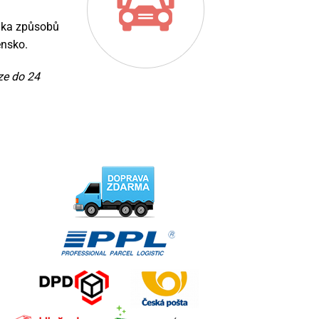
lika způsobů
ensko.
ze do 24