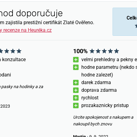
hod doporučuje
Celk
zajistila prestižní certifikát Zlaté Ověřeno.
y recenze na Heuréka.cz
100%
a konzultace
velmi prehledny a pekny 
hodne parametru (nekdo s
odani
hodne zalezet)
darek zdarma
 pasky na hodinky a za
doprava zdarma
rychlost
prozakaznicky pristup
 2023
Urcite spokojenost s nakupem a
nakoupil bych znovu
Martin
•
9. 9. 2022