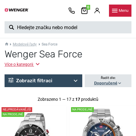
0
Menu
Modelové řady
Sea Force
Wenger Sea Force
Více o kategorii
Řadit dle:
Zobrazit filtraci
Doporučené
Zobrazeno 1 — 17 z
17
produktů
NEJPRODÁVANĚJŠÍ
NA PRODEJNĚ
NA PRODEJNĚ