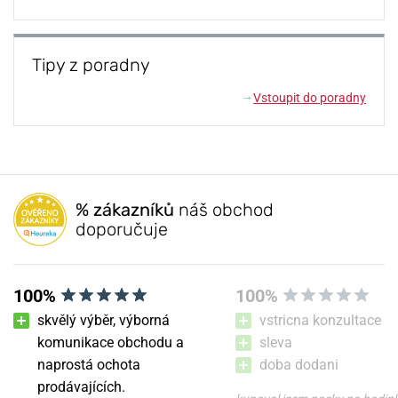
Tipy z poradny
Vstoupit do poradny
↓
% zákazníků
náš obchod
doporučuje
100%
100%
skvělý výběr, výborná
vstricna konzultace
komunikace obchodu a
sleva
naprostá ochota
doba dodani
prodávajících.