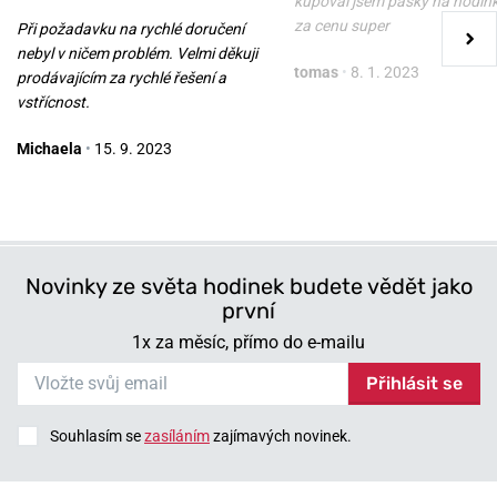
kupoval jsem pasky na hodin
za cenu super
Při požadavku na rychlé doručení
nebyl v ničem problém. Velmi děkuji
tomas
•
8. 1. 2023
prodávajícím za rychlé řešení a
vstřícnost.
Michaela
•
15. 9. 2023
Novinky ze světa hodinek budete vědět jako
první
1x za měsíc, přímo do e-mailu
Přihlásit se
Souhlasím se
zasíláním
zajímavých novinek.