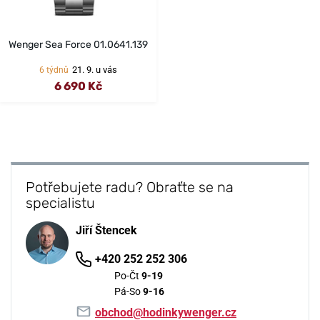
Wenger Sea Force 01.0641.139
21. 9. u vás
6 týdnů
6 690 Kč
Potřebujete radu? Obraťte se na
specialistu
Jiří Štencek
+420 252 252 306
Po-Čt
9-19
Pá-So
9-16
obchod@hodinkywenger.cz