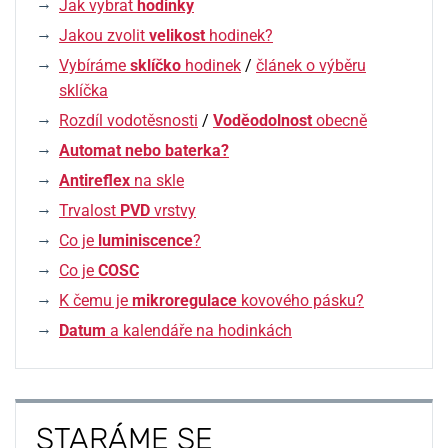
Jak vybrat
hodinky
Jakou zvolit
velikost
hodinek?
Vybíráme
sklíčko
hodinek
/
článek o výběru
sklíčka
Rozdíl vodotěsnosti
/
Voděodolnost
obecně
Automat nebo baterka?
Antireflex
na skle
Trvalost
PVD
vrstvy
Co je
luminiscence
?
Co je
COSC
K čemu je
mikroregulace
kovového pásku?
Datum
a kalendáře na hodinkách
STARÁME SE