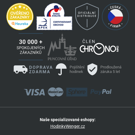
Pojištění
Prodloužená
hodinek
záruka 5 let
Naše specializované eshopy:
HodinkyWenger.cz