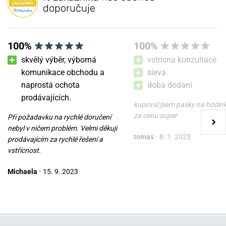
doporučuje
100%
100%
skvělý výběr, výborná
vstricna konzultace
komunikace obchodu a
sleva
naprostá ochota
doba dodani
prodávajících.
kupoval jsem pasky na hodin
za cenu super
Při požadavku na rychlé doručení
nebyl v ničem problém. Velmi děkuji
tomas
•
8. 1. 2023
prodávajícím za rychlé řešení a
vstřícnost.
Michaela
•
15. 9. 2023