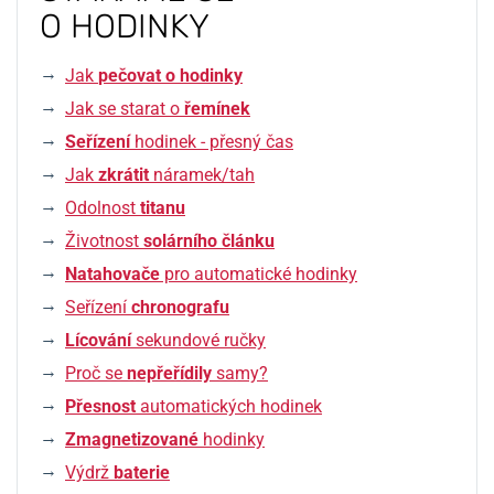
O HODINKY
Jak
pečovat o hodinky
Jak se starat o
řemínek
Seřízení
hodinek - přesný čas
Jak
zkrátit
náramek/tah
Odolnost
titanu
Životnost
solárního článku
Natahovače
pro automatické hodinky
Seřízení
chronografu
Lícování
sekundové ručky
Proč se
nepřeřídily
samy?
Přesnost
automatických hodinek
Zmagnetizované
hodinky
Výdrž
baterie