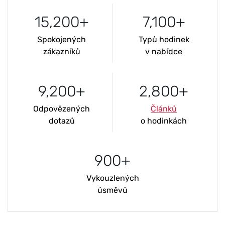
15,200+
7,100+
Spokojených
Typů hodinek
zákazníků
v nabídce
9,200+
2,800+
Odpovězených
Článků
dotazů
o hodinkách
900+
Vykouzlených
úsměvů