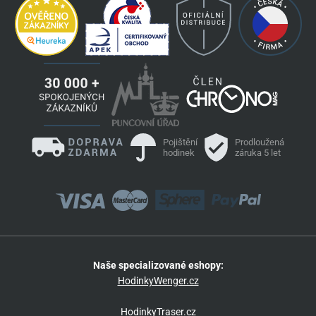
Pojištění
Prodloužená
hodinek
záruka 5 let
Naše specializované eshopy:
HodinkyWenger.cz
HodinkyTraser.cz