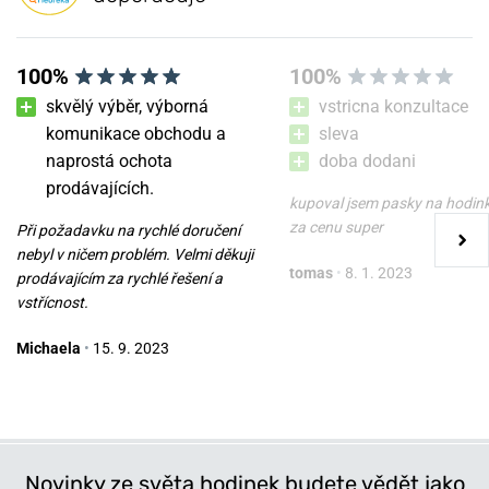
100%
100%
skvělý výběr, výborná
vstricna konzultace
komunikace obchodu a
sleva
naprostá ochota
doba dodani
prodávajících.
kupoval jsem pasky na hodin
za cenu super
Při požadavku na rychlé doručení
nebyl v ničem problém. Velmi děkuji
tomas
•
8. 1. 2023
prodávajícím za rychlé řešení a
vstřícnost.
Michaela
•
15. 9. 2023
Novinky ze světa hodinek budete vědět jako