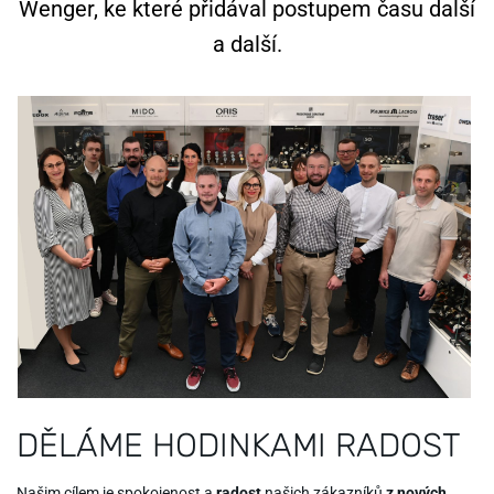
Wenger, ke které přidával postupem času další
a další.
DĚLÁME HODINKAMI RADOST
Našim cílem je spokojenost a
radost
našich zákazníků
z nových