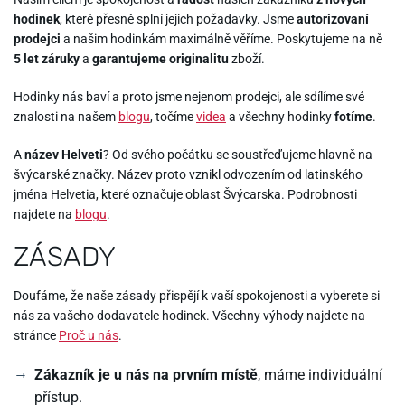
hodinek
, které přesně splní jejich požadavky. Jsme
autorizovaní
prodejci
a našim hodinkám maximálně věříme. Poskytujeme na ně
5 let záruky
a
garantujeme originalitu
zboží.
Hodinky nás baví a proto jsme nejenom prodejci, ale sdílíme své
znalosti na našem
blogu
, točíme
videa
a všechny hodinky
fotíme
.
A
název Helveti
? Od svého počátku se soustřeďujeme hlavně na
švýcarské značky. Název proto vznikl odvozením od latinského
jména Helvetia, které označuje oblast Švýcarska. Podrobnosti
najdete na
blogu
.
ZÁSADY
Doufáme, že naše zásady přispějí k vaší spokojenosti a vyberete si
nás za vašeho dodavatele hodinek. Všechny výhody najdete na
stránce
Proč u nás
.
Zákazník je u nás na prvním místě
, máme individuální
přístup.