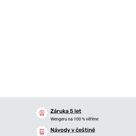
190 Kč
490 Kč
490 Kč
Skladem
Skladem
Skladem
Záruka 5 let
Wengeru na 100 % věříme
Návody v češtině