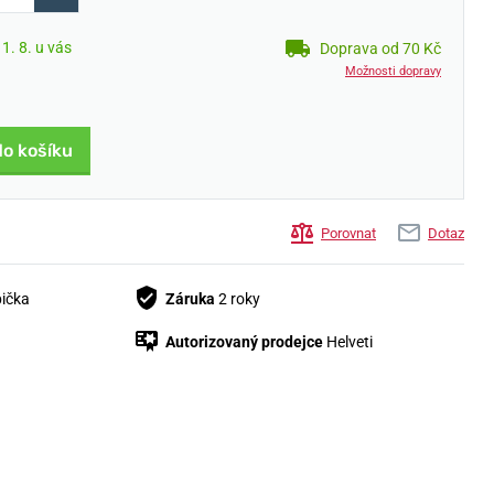
1. 8. u vás
Doprava od 70 Kč
Možnosti dopravy
do košíku
Porovnat
Dotaz
bička
Záruka
2 roky
Autorizovaný prodejce
Helveti