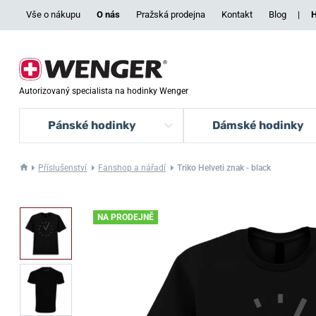
Vše o nákupu
O nás
Pražská prodejna
Kontakt
Blog
|
H
Autorizovaný specialista na hodinky Wenger
Pánské hodinky
Dámské hodinky
Příslušenství
Fanshop a nářadí
Triko Helveti znak - black
NA PRODEJNĚ