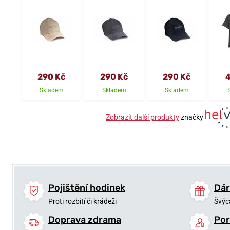
290 Kč
290 Kč
290 Kč
4
Skladem
Skladem
Skladem
Zobrazit další produkty
značky
Pojištění hodinek
Dár
Proti rozbití či krádeži
Švýc
Doprava zdrama
Por