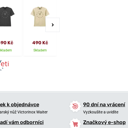
90 Kč
490 Kč
150 Kč
270 Kč
Skladem
Skladem
Skladem
Skladem
ek k objednávce
90 dní na vrácení
arský nůž Victorinox Waiter
Vyzkoušíte a uvidíte
adí vám odborníci
Značkový e-shop