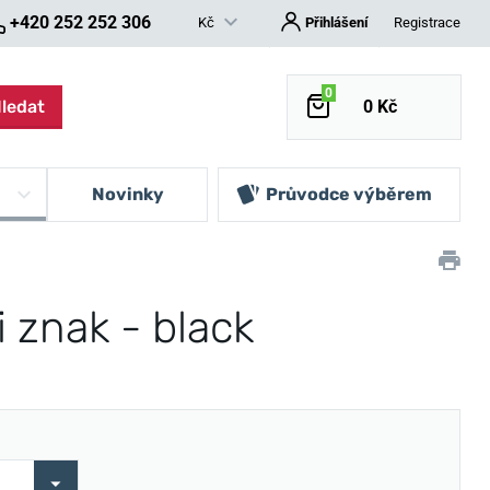
+420 252 252 306
Kč
Přihlášení
Registrace
0
ledat
0 Kč
Novinky
Průvodce výběrem
i znak - black