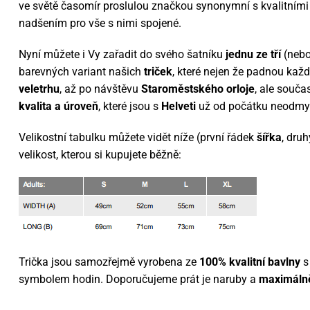
ve světě časomír proslulou značkou synonymní s kvalitními
nadšením pro vše s nimi spojené.
Nyní můžete i Vy zařadit do svého šatníku
jednu ze tří
(nebo
barevných variant našich
triček
, které nejen že padnou ka
veletrhu
, až po návštěvu
Staroměstského orloje
, ale souča
kvalita a úroveň
, které jsou s
Helveti
už od počátku neodmys
Velikostní tabulku můžete vidět níže (první řádek
šířka
, dru
velikost, kterou si kupujete běžně:
Trička jsou samozřejmě vyrobena ze
100% kvalitní bavlny
s
symbolem hodin. Doporučujeme prát je naruby a
maximáln