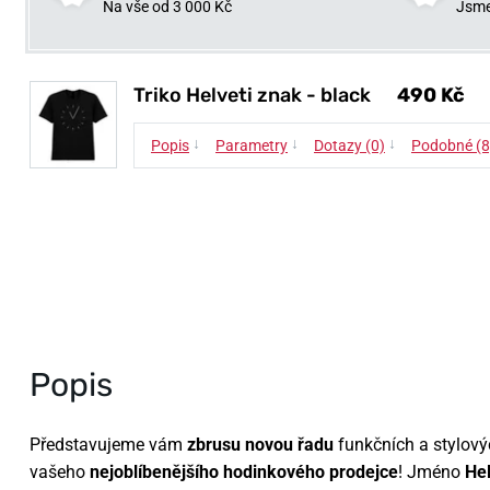
Na vše od 3 000 Kč
Jsme
Triko Helveti znak - black
490 Kč
↓
↓
↓
Popis
Parametry
Dotazy (0)
Podobné (8
Popis
Představujeme vám
zbrusu novou řadu
funkčních a stylov
vašeho
nejoblíbenějšího hodinkového prodejce
! Jméno
He