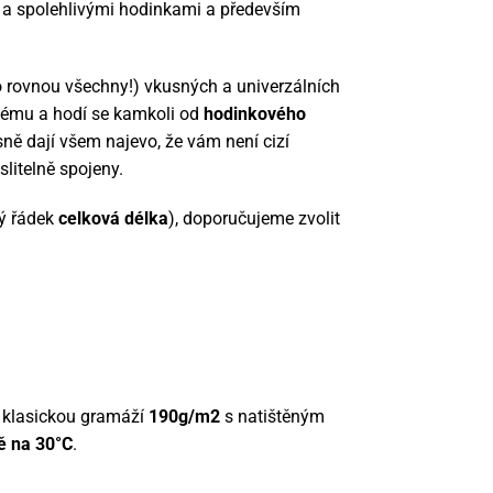
 a spolehlivými hodinkami a především
 rovnou všechny!) vkusných a univerzálních
ždému a hodí se kamkoli od
hodinkového
sně dají všem najevo, že vám není cizí
litelně spojeny.
hý řádek
celková délka
), doporučujeme zvolit
 klasickou gramáží
190g/m2
s natištěným
ě na 30°C
.