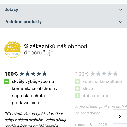
Dotazy
Podobné produkty
Máte otázku? Zanechte nám komentář
NA PRODEJNĚ
NA PRODEJNĚ
Přidat dotaz
% zákazníků
náš obchod
doporučuje
100%
100%
skvělý výběr, výborná
vstricna konzultace
komunikace obchodu a
sleva
naprostá ochota
doba dodani
Kšiltovka Helveti znak -
Kšiltovka Helveti znak -
prodávajících.
coyote tan
charcoal
kupoval jsem pasky na hodin
za cenu super
Při požadavku na rychlé doručení
v úterý 11. 8. u vás
v úterý 11. 8. u vás
Skladem
Skladem
nebyl v ničem problém. Velmi děkuji
tomas
•
8. 1. 2023
290 Kč
290 Kč
prodávajícím za rychlé řešení a