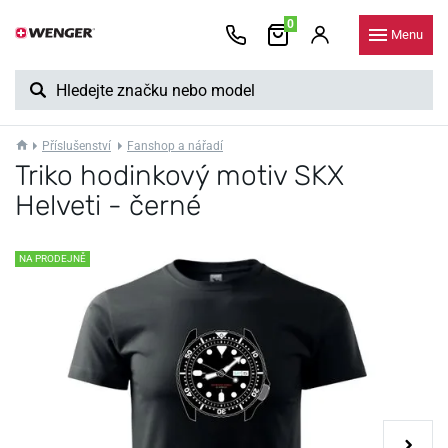
0
Menu
Příslušenství
Fanshop a nářadí
Triko hodinkový motiv SKX
Helveti - černé
NA PRODEJNĚ