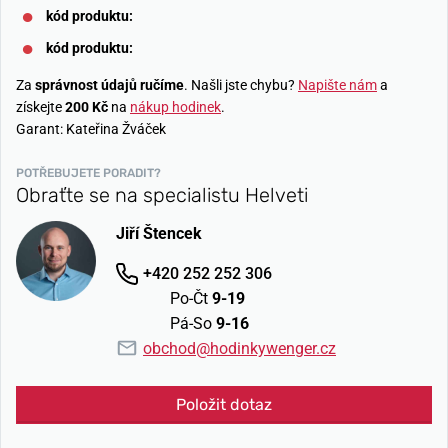
kód produktu:
kód produktu:
Za
správnost údajů ručíme
. Našli jste chybu?
Napište nám
a
získejte
200 Kč
na
nákup hodinek
.
Garant: Kateřina Žváček
POTŘEBUJETE PORADIT?
Obraťte se na specialistu Helveti
Jiří Štencek
+420 252 252 306
Po-Čt
9-19
Pá-So
9-16
obchod@hodinkywenger.cz
Položit dotaz