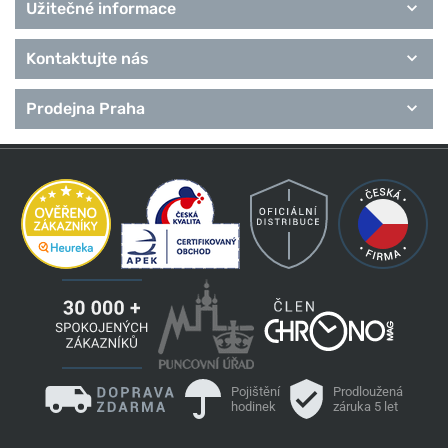
Užitečné informace
Kontaktujte nás
Prodejna Praha
Pojištění
Prodloužená
hodinek
záruka 5 let