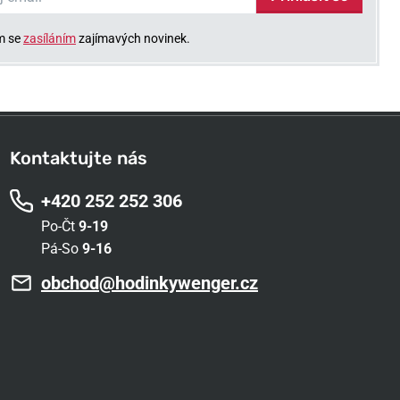
m se
zasíláním
zajímavých novinek.
Kontaktujte nás
+420 252 252 306
Po-Čt
9-19
Pá-So
9-16
obchod@hodinkywenger.cz