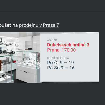
koušet na
prodejnu v Praze 7
ADRESA
Dukelských hrdinů 3
Praha, 170 00
OTEVÍRACÍ DOBA
Po-Čt 9 — 19
Pá-So 9 — 16