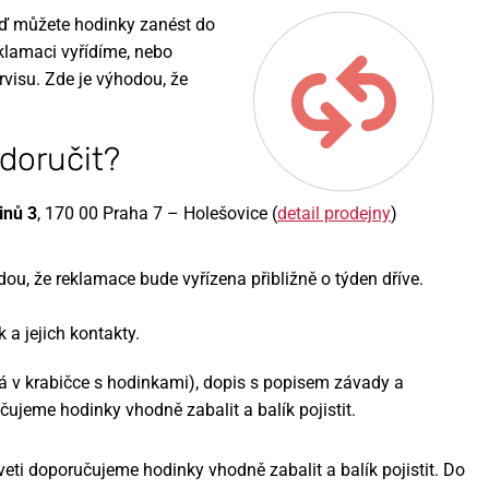
ď můžete hodinky zanést do
klamaci vyřídíme, nebo
visu. Zde je výhodou, že
doručit?
inů 3
,
170 00 Praha 7 – Holešovice (
detail prodejny
)
dou, že reklamace bude vyřízena přibližně o týden dříve.
a jejich kontakty.
á v krabičce s hodinkami), dopis s popisem závady a
ujeme hodinky vhodně zabalit a balík pojistit.
lveti doporučujeme hodinky vhodně zabalit a balík pojistit. Do