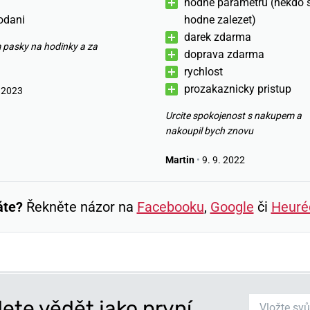
hodne parametru (nekdo s
odani
hodne zalezet)
darek zdarma
 pasky na hodinky a za
doprava zdarma
rychlost
prozakaznicky pristup
 2023
Urcite spokojenost s nakupem a
nakoupil bych znovu
Martin
•
9. 9. 2022
áte?
Řekněte názor na
Facebooku
,
Google
či
Heuré
ete vědět jako první