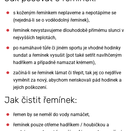
s koženým řemínkem neplaveme a nepotápíme se
(nejedná-li se o voděodolný řemínek),
řemínek nevystavujeme dlouhodobě přímému slunci v
nejvyšších teplotách,
po namáhavé tůře či jiném sportu je vhodné hodinky
sundat a řemínek vysušit (pot také setřít navlhčeným
hadříkem a případně namazat krémem),
začíná-li se řemínek lámat či třepit, tak jej co nejdříve
vyměnit za nový, abychom neriskovali pád hodinek a
jejich poškození.
Jak čistit řemínek:
řemen by se neměl do vody namáčet,
řemínek pouze otřeme hadříkem / houbičkou a