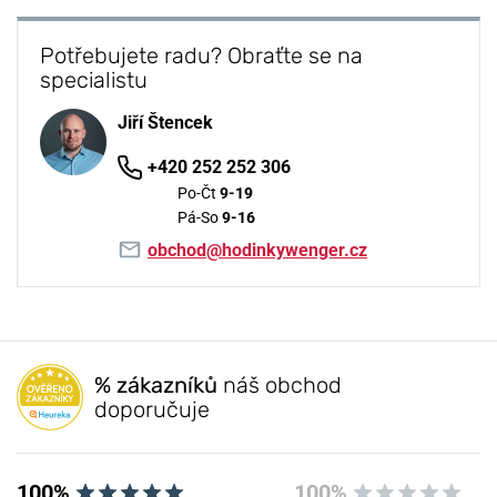
Potřebujete radu? Obraťte se na
specialistu
Jiří Štencek
+420 252 252 306
Po-Čt
9-19
Pá-So
9-16
obchod@hodinkywenger.cz
% zákazníků
náš obchod
doporučuje
100%
100%