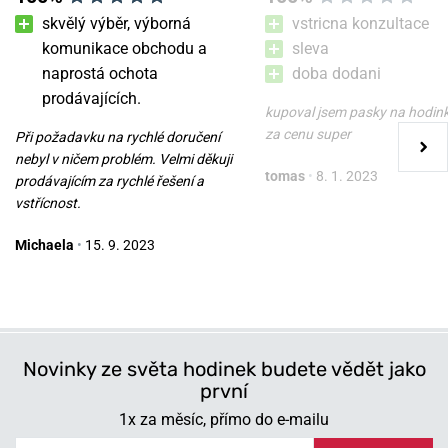
skvělý výběr, výborná
vstricna konzultace
komunikace obchodu a
sleva
naprostá ochota
doba dodani
prodávajících.
kupoval jsem pasky na hodin
za cenu super
Při požadavku na rychlé doručení
nebyl v ničem problém. Velmi děkuji
tomas
•
8. 1. 2023
prodávajícím za rychlé řešení a
vstřícnost.
Michaela
•
15. 9. 2023
Novinky ze světa hodinek budete vědět jako
první
1x za měsíc, přímo do e-mailu