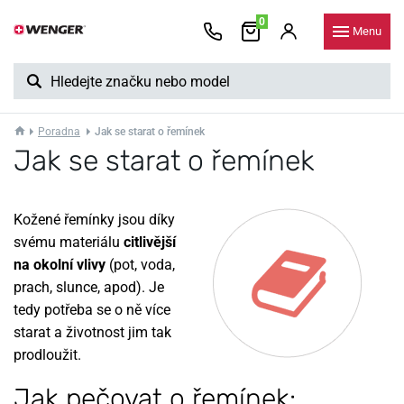
0
Menu
Poradna
Jak se starat o řemínek
Jak se starat o řemínek
Kožené řemínky jsou díky
svému materiálu
citlivější
na okolní vlivy
(pot, voda,
prach, slunce, apod). Je
tedy potřeba se o ně více
starat a životnost jim tak
prodloužit.
Jak pečovat o řemínek: