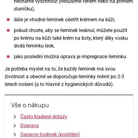
necháme vyschnout (nesušíme fénem nebo na přímém
sluníčku),
dále je vhodné řemínek ošetřit krémem na kůži,
pokud chcete, aby se řemínek lesknul, můžete použít
po krému na kůži také krém na boty, který díky vosku
dodá řemínku lesk,
jako poslední možná úprava je impregnace řemínku.
Je potřeba myslet na to, že každý řemínek má svou
životnost a obecně se doporučuje řemínky měnit po 2-3
letech nošení (a to hlavně z hygienických důvodů).
Vše o nákupu
Často kladené dotazy
Doprava
Garance hodinek (pojištění)