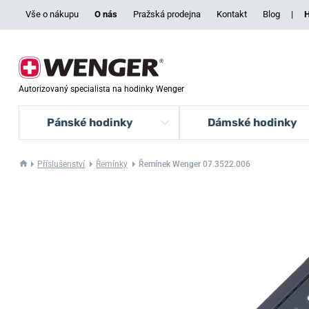
Vše o nákupu
O nás
Pražská prodejna
Kontakt
Blog
|
H
Autorizovaný specialista na hodinky Wenger
Pánské hodinky
Dámské hodinky
Příslušenství
Řemínky
Řemínek Wenger 07.3522.006