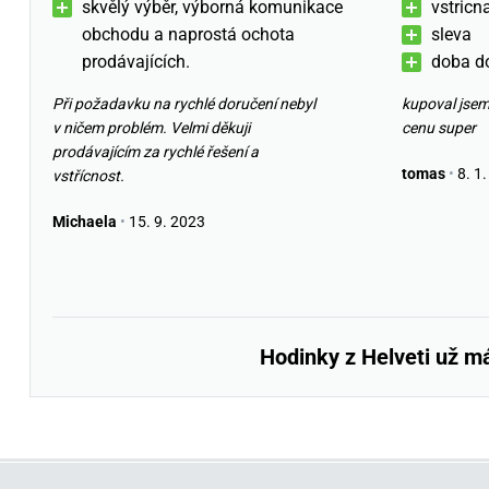
skvělý výběr, výborná komunikace
vstricn
obchodu a naprostá ochota
sleva
prodávajících.
doba d
Při požadavku na rychlé doručení nebyl
kupoval jsem
v ničem problém. Velmi děkuji
cenu super
prodávajícím za rychlé řešení a
tomas
•
8. 1.
vstřícnost.
Michaela
•
15. 9. 2023
Hodinky z Helveti už m