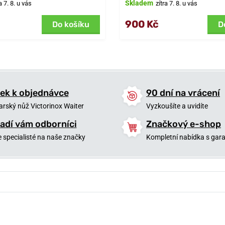
Skladem
a 7. 8. u vás
zítra 7. 8. u vás
900 Kč
Do košíku
D
ek k objednávce
90 dní na vrácení
arský nůž Victorinox Waiter
Vyzkoušíte a uvidíte
adí vám odborníci
Značkový e-shop
 specialisté na naše značky
Kompletní nabídka s garan