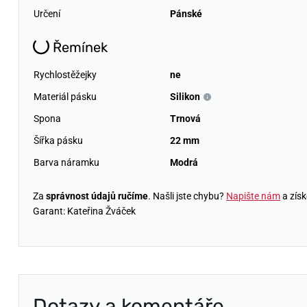
Určení
Pánské
Řemínek
Rychlostěžejky
ne
Materiál pásku
Silikon
Spona
Trnová
Šířka pásku
22 mm
Barva náramku
Modrá
Za
správnost údajů ručíme
. Našli jste chybu?
Napište nám
a získ
Garant: Kateřina Žváček
Dotazy a komentáře