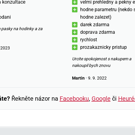
a konzultace
velmi prehledny a pekny 
hodne parametru (nekdo s
odani
hodne zalezet)
darek zdarma
 pasky na hodinky a za
doprava zdarma
rychlost
prozakaznicky pristup
 2023
Urcite spokojenost s nakupem a
nakoupil bych znovu
Martin
•
9. 9. 2022
áte?
Řekněte názor na
Facebooku
,
Google
či
Heuré