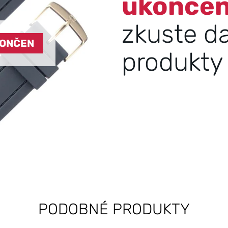
ukonče
zkuste d
KONČEN
produkty 
PODOBNÉ PRODUKTY