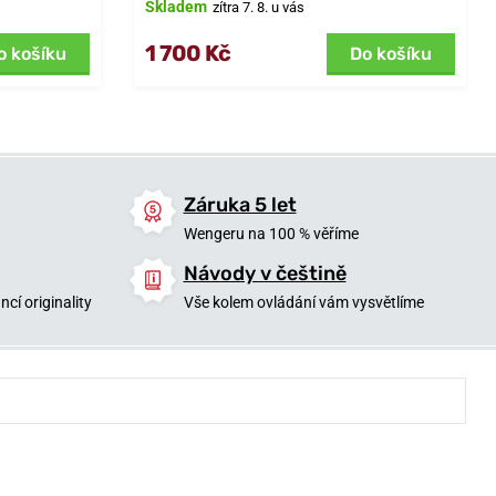
Skladem
zítra 7. 8. u vás
1 700 Kč
o košíku
Do košíku
Záruka 5 let
Wengeru na 100 % věříme
Návody v češtině
cí originality
Vše kolem ovládání vám vysvětlíme