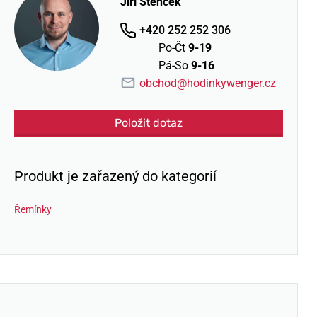
Jiří Štencek
+420 252 252 306
Po-Čt
9-19
Pá-So
9-16
obchod@hodinkywenger.cz
Položit dotaz
Produkt je zařazený do kategorií
Řemínky