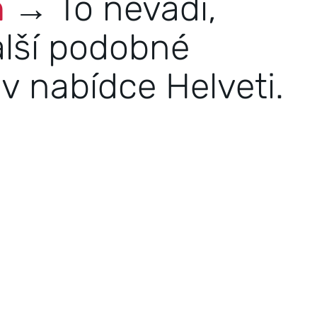
n
→ To nevadí,
alší podobné
v nabídce Helveti.