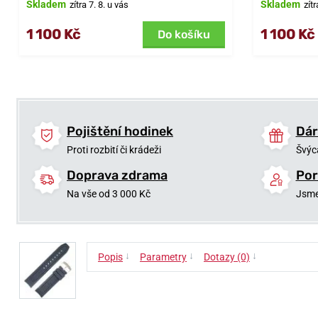
Skladem
Skladem
zítra 7. 8. u vás
zítr
1 100 Kč
1 100 Kč
Do košíku
Pojištění hodinek
Dár
Proti rozbití či krádeži
Švýc
Doprava zdrama
Por
Na vše od 3 000 Kč
Jsme
↓
↓
↓
Popis
Parametry
Dotazy (0)