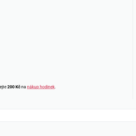
ejte
200 Kč
na
nákup hodinek
.