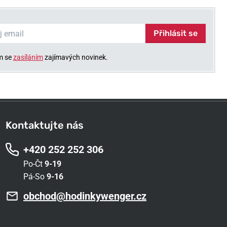
Přihlásit se
m se
zasíláním
zajímavých novinek.
Kontaktujte nás
+420 252 252 306
Po-Čt
9-19
Pá-So
9-16
obchod@hodinkywenger.cz