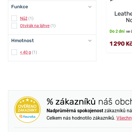
Funkce
Leath
Nůž
(1)
No
Otvírák na láhve
(1)
Do 2 dní
ve 
Hmotnost
1 290 K
< 40 g
(1)
% zákazníků
náš obc
Nadprůměrná spokojenost
zákazníků nám 
Celkem nás hodnotilo
zákazníků.
Všechn