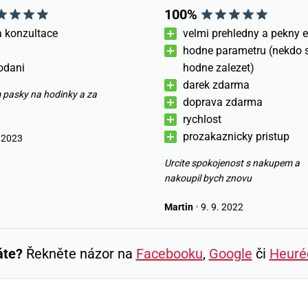
100%
a konzultace
velmi prehledny a pekny 
hodne parametru (nekdo s
odani
hodne zalezet)
darek zdarma
 pasky na hodinky a za
doprava zdarma
rychlost
prozakaznicky pristup
 2023
Urcite spokojenost s nakupem a
nakoupil bych znovu
Martin
•
9. 9. 2022
áte?
Řekněte názor na
Facebooku
,
Google
či
Heuré