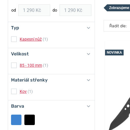
Zobrazujeme 
od
do
Řadit dle:
Typ
Kapesní nůž
(1)
NOVINKA
Velikost
85 - 100 mm
(1)
Materiál střenky
Kov
(1)
Barva