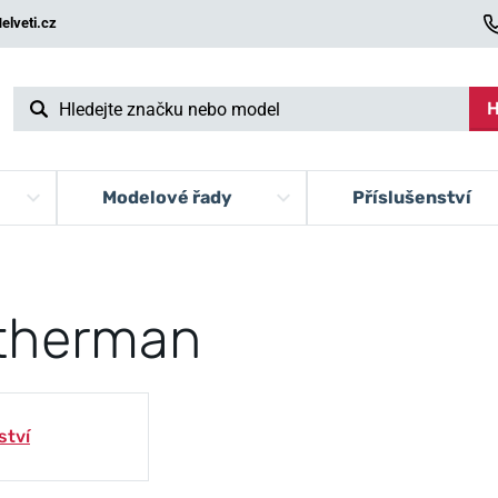
elveti.cz
H
Modelové řady
Příslušenství
therman
ství