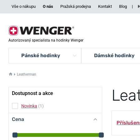
Vše o nákupu
O nás
Pražská prodejna
Kontakt
Blog
|
H
Autorizovaný specialista na hodinky Wenger
Pánské hodinky
Dámské hodinky
Leatherman
Lea
Dostupnost a akce
Novinka
(1)
Cena
Příslušen