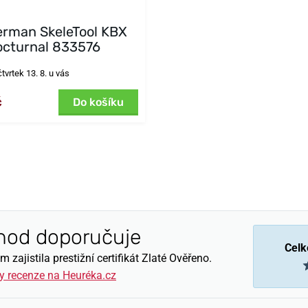
erman SkeleTool KBX
cturnal 833576
čtvrtek 13. 8. u vás
č
Do košíku
hod doporučuje
Celk
zajistila prestižní certifikát Zlaté Ověřeno.
y recenze na Heuréka.cz