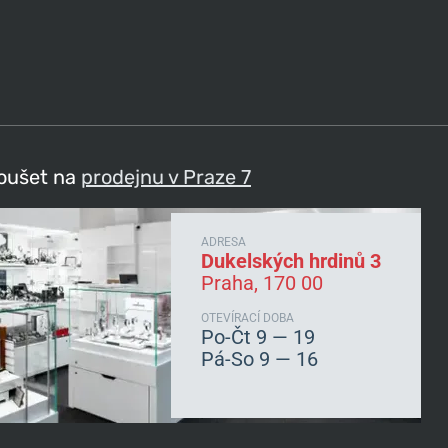
koušet na
prodejnu v Praze 7
ADRESA
Dukelských hrdinů 3
Praha, 170 00
OTEVÍRACÍ DOBA
Po-Čt 9 — 19
Pá-So 9 — 16