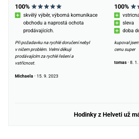
100%
100%
skvělý výběr, výborná komunikace
vstricn
obchodu a naprostá ochota
sleva
prodávajících.
doba d
Při požadavku na rychlé doručení nebyl
kupoval jsem
v ničem problém. Velmi děkuji
cenu super
prodávajícím za rychlé řešení a
tomas
•
8. 1.
vstřícnost.
Michaela
•
15. 9. 2023
Hodinky z Helveti už m