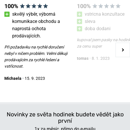
100%
100%
skvělý výběr, výborná
vstricna konzultace
komunikace obchodu a
sleva
naprostá ochota
doba dodani
Wenger Urban Vintage
Řemínek Wenger
prodávajících.
01.1021.116
07.2122.042
kupoval jsem pasky na hodin
za cenu super
Při požadavku na rychlé doručení
v pondělí 10. 8. u vás
v pondělí 10. 8. u vás
Skladem
Skladem
nebyl v ničem problém. Velmi děkuji
tomas
•
8. 1. 2023
4 490 Kč
1 100 Kč
prodávajícím za rychlé řešení a
vstřícnost.
Michaela
•
15. 9. 2023
Novinky ze světa hodinek budete vědět jako
první
1x za měsíc, přímo do e-mailu