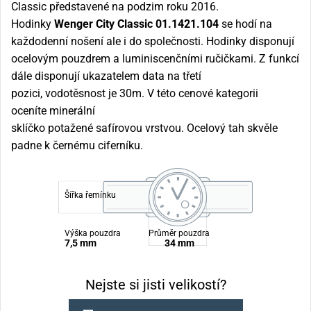
Classic představené na podzim roku 2016.
Hodinky
Wenger City Classic 01.1421.104
se hodí na
každodenní nošení ale i do společnosti. Hodinky disponují
ocelovým pouzdrem a luminiscenčními ručičkami. Z funkcí
dále disponují ukazatelem data na třetí
pozici,
vodotěsnost
je 30m. V této cenové kategorii
oceníte
minerální
sklíčko
potažené
safírovou
vrstvou.
Ocelový tah
skvěle
padne k černému ciferníku.
Šířka řemínku
Výška pouzdra
Průměr pouzdra
7,5 mm
34 mm
Nejste si jisti velikostí?