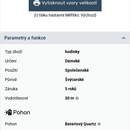
Vytisknout vzory velikostí
(U tisku nastavte Měřítko: Výchozí)
Parametry a funkce
Typ zboží
hodinky
Určení
Dámské
Použití
Společenské
Původ
Švýcarské
Záruka
5 roků
Vodotěsnost
30 m
Pohon
Pohon
Bateriový Quartz