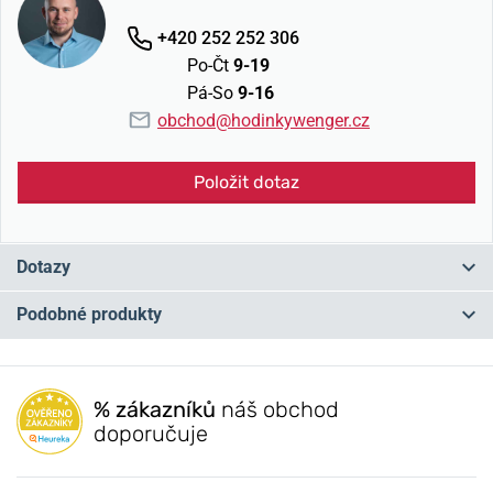
+420 252 252 306
Po-Čt
9-19
Pá-So
9-16
obchod@hodinkywenger.cz
Položit dotaz
Dotazy
Podobné produkty
Máte otázku? Zanechte nám komentář
NA PRODEJNĚ
NA PRODEJNĚ
Přidat dotaz
% zákazníků
náš obchod
doporučuje