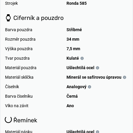
Strojek
Ronda 585
Ciferník a pouzdro
Barva pouzdra
Stříbrné
Rozměr pouzdra
34 mm
Výška pouzdra
7,5 mm
Tvar pouzdra
Kulaté
Materiál pouzdra
Ušlechtilá ocel
Materiál sklíčka
Minerál se safírovou úpravou
Číselník
Analogový
Barva číselníku
Černá
Víko na závit
Ano
Řemínek
Materiál pásku
Ušlechtilá ocel