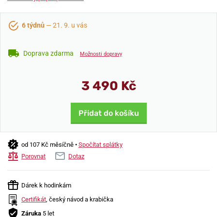
6 týdnů
— 21. 9. u vás
Doprava zdarma
Možnosti dopravy
3 490 Kč
Přidat do košíku
od 107 Kč měsíčně •
Spočítat splátky
Porovnat
Dotaz
Dárek k hodinkám
Certifikát
, český návod a krabička
Záruka
5 let