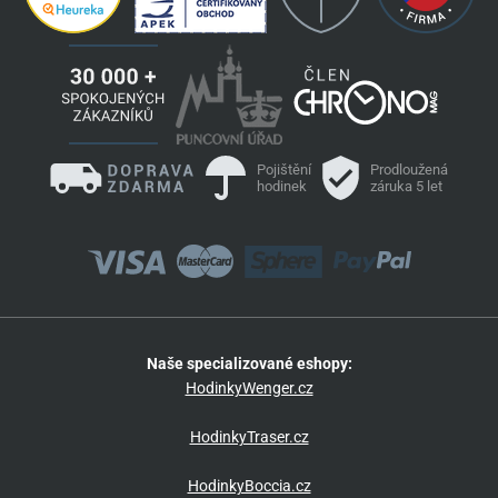
Pojištění
Prodloužená
hodinek
záruka 5 let
Naše specializované eshopy:
HodinkyWenger.cz
HodinkyTraser.cz
HodinkyBoccia.cz