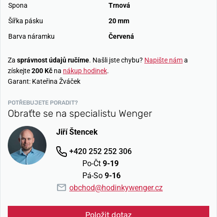
Spona
Trnová
Šířka pásku
20 mm
Barva náramku
Červená
Za
správnost údajů ručíme
. Našli jste chybu?
Napište nám
a
získejte
200 Kč
na
nákup hodinek
.
Garant: Kateřina Žváček
POTŘEBUJETE PORADIT?
Obraťte se na specialistu Wenger
Jiří Štencek
+420 252 252 306
Po-Čt
9-19
Pá-So
9-16
obchod@hodinkywenger.cz
Položit dotaz