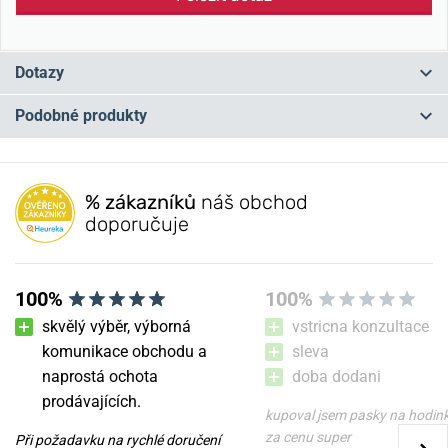
Dotazy
Podobné produkty
Máte otázku? Zanechte nám komentář
NA PRODEJNĚ
NA PRODEJNĚ
Přidat dotaz
% zákazníků
náš obchod
doporučuje
100%
100%
skvělý výběr, výborná
vstricna konzultace
komunikace obchodu a
sleva
naprostá ochota
doba dodani
Řemínek Wenger 07.2117.010
Řemínek Wenger
prodávajících.
07.3022.029
kupoval jsem pasky na hodin
za cenu super
Při požadavku na rychlé doručení