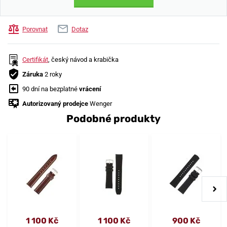
Porovnat
Dotaz
Certifikát
, český návod a krabička
Záruka
2 roky
90 dní na bezplatné
vrácení
Autorizovaný prodejce
Wenger
Podobné produkty
1 100 Kč
1 100 Kč
900 Kč