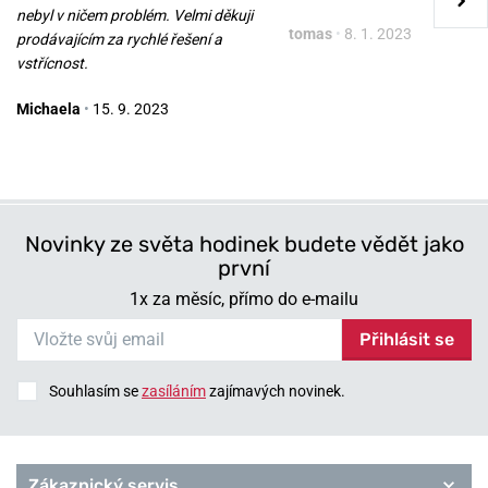
v pondělí 10. 8. u vás
v pondělí 10. 8. u vás
Skladem
Skladem
nebyl v ničem problém. Velmi děkuji
tomas
•
8. 1. 2023
1 100 Kč
1 100 Kč
prodávajícím za rychlé řešení a
vstřícnost.
Michaela
•
15. 9. 2023
Novinky ze světa hodinek budete vědět jako
první
1x za měsíc, přímo do e-mailu
Přihlásit se
Souhlasím se
zasíláním
zajímavých novinek.
Zákaznický servis