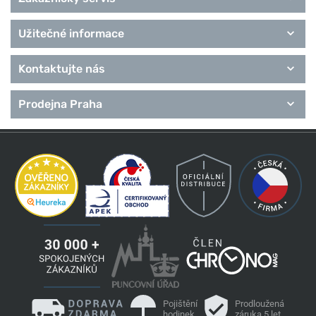
Užitečné informace
Kontaktujte nás
Prodejna Praha
Pojištění
Prodloužená
hodinek
záruka 5 let