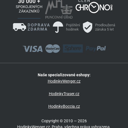
Pojištění
Prodloužená
hodinek
záruka 5 let
Naše specializované eshopy:
HodinkyWenger.cz
HodinkyTraser.cz
HodinkyBoccia.cz
Copyright © 2010 — 2026
HodinkyWenger.cz, Praha, všechna práva vyhrazena.