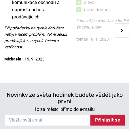
komunikace obchodu a
sleva
naprostá ochota
doba dodani
Řemínek Wenger 07.2117.010
Řemínek Wenger
prodávajících.
07.3022.029
kupoval jsem pasky na hodin
za cenu super
Při požadavku na rychlé doručení
zítra 7. 8. u vás
zítra 7. 8. u vás
Skladem
Skladem
nebyl v ničem problém. Velmi děkuji
tomas
•
8. 1. 2023
1 100 Kč
1 100 Kč
prodávajícím za rychlé řešení a
vstřícnost.
Michaela
•
15. 9. 2023
Novinky ze světa hodinek budete vědět jako
první
1x za měsíc, přímo do e-mailu
Přihlásit se