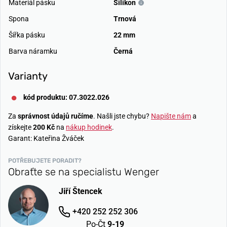
Materiál pásku
Silikon
Spona
Trnová
Šířka pásku
22 mm
Barva náramku
Černá
Varianty
kód produktu: 07.3022.026
Za
správnost údajů ručíme
. Našli jste chybu?
Napište nám
a
získejte
200 Kč
na
nákup hodinek
.
Garant: Kateřina Žváček
POTŘEBUJETE PORADIT?
Obraťte se na specialistu Wenger
Jiří Štencek
+420 252 252 306
Po-Čt
9-19