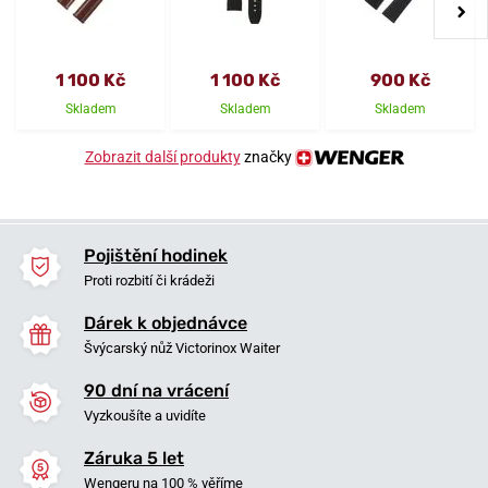
1 100 Kč
1 100 Kč
900 Kč
Skladem
Skladem
Skladem
Zobrazit další produkty
značky
Pojištění hodinek
Proti rozbití či krádeži
Dárek k objednávce
Švýcarský nůž Victorinox Waiter
90 dní na vrácení
Vyzkoušíte a uvidíte
Záruka 5 let
Wengeru na 100 % věříme