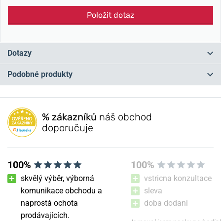
Položit dotaz
Dotazy
Podobné produkty
Máte otázku? Zanechte nám komentář
NA PRODEJNĚ
NA PRODEJNĚ
Přidat dotaz
% zákazníků
náš obchod
doporučuje
100%
100%
skvělý výběr, výborná
vstricna konzultace
komunikace obchodu a
sleva
naprostá ochota
doba dodani
Řemínek Wenger 07.2117.010
Řemínek Wenger
prodávajících.