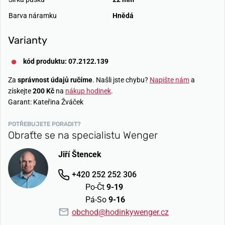
Barva náramku
Hnědá
Varianty
kód produktu: 07.2122.139
Za
správnost údajů ručíme
. Našli jste chybu?
Napište nám
a
získejte
200 Kč
na
nákup hodinek
.
Garant: Kateřina Žváček
POTŘEBUJETE PORADIT?
Obraťte se na specialistu Wenger
Jiří Štencek
+420 252 252 306
Po-Čt
9-19
Pá-So
9-16
obchod@hodinkywenger.cz