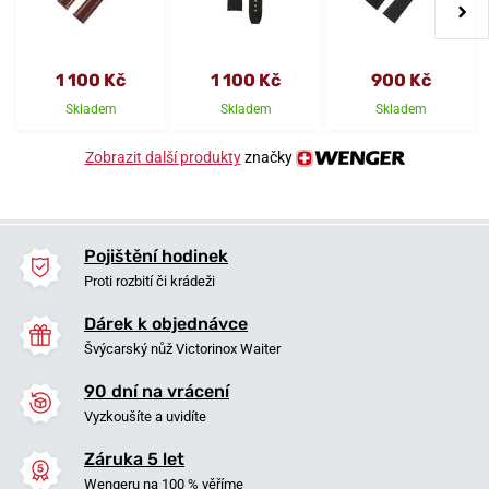
1 100 Kč
1 100 Kč
900 Kč
Skladem
Skladem
Skladem
Zobrazit další produkty
značky
Pojištění hodinek
Proti rozbití či krádeži
Dárek k objednávce
Švýcarský nůž Victorinox Waiter
90 dní na vrácení
Vyzkoušíte a uvidíte
Záruka 5 let
Wengeru na 100 % věříme