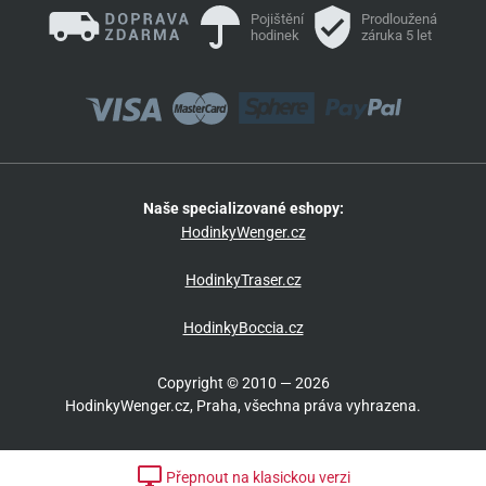
Pojištění
Prodloužená
hodinek
záruka 5 let
Naše specializované eshopy:
HodinkyWenger.cz
HodinkyTraser.cz
HodinkyBoccia.cz
Copyright © 2010 — 2026
HodinkyWenger.cz, Praha, všechna práva vyhrazena.
Přepnout na klasickou verzi