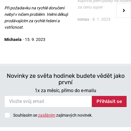
07.3022.029
kupoval jsem pasky na hodin
za cenu super
Při požadavku na rychlé doručení
v úterý 11. 8. u vás
v úterý 11. 8. u vás
Skladem
Skladem
nebyl v ničem problém. Velmi děkuji
tomas
•
8. 1. 2023
1 100 Kč
1 100 Kč
prodávajícím za rychlé řešení a
vstřícnost.
Michaela
•
15. 9. 2023
Novinky ze světa hodinek budete vědět jako
první
1x za měsíc, přímo do e-mailu
Přihlásit se
Souhlasím se
zasíláním
zajímavých novinek.