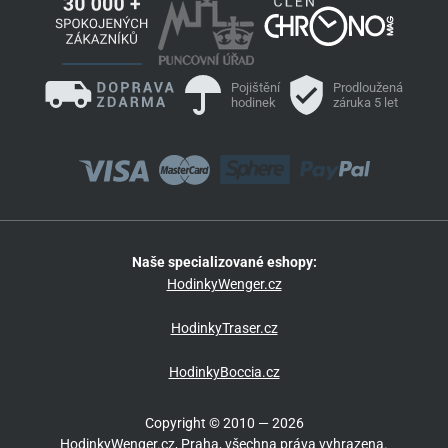
Pojištění
Prodloužená
hodinek
záruka 5 let
Naše specializované eshopy:
HodinkyWenger.cz
HodinkyTraser.cz
HodinkyBoccia.cz
Copyright © 2010 — 2026
HodinkyWenger.cz, Praha, všechna práva vyhrazena.