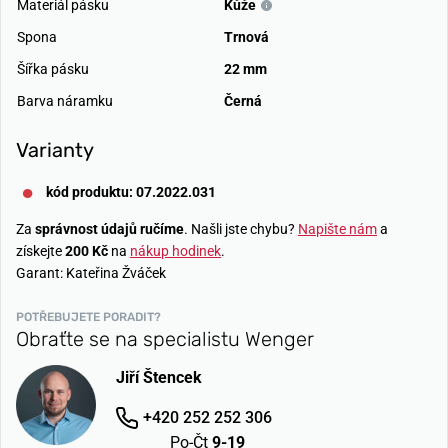
Materiál pásku
Kůže
Spona
Trnová
Šířka pásku
22 mm
Barva náramku
Černá
Varianty
kód produktu: 07.2022.031
Za
správnost údajů ručíme
. Našli jste chybu?
Napište nám
a
získejte
200 Kč
na
nákup hodinek
.
Garant: Kateřina Žváček
POTŘEBUJETE PORADIT?
Obraťte se na specialistu Wenger
Jiří Štencek
+420 252 252 306
Po-Čt
9-19