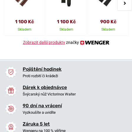
1 100 Kč
1 100 Kč
900 Kč
Skladem
Skladem
Skladem
Zobrazit další produkty
značky
Pojištění hodinek
Proti rozbití či krádeži
Dárek k objednávce
Švýcarský nůž Victorinox Waiter
90 dní na vrácení
Vyzkoušíte a uvidíte
Záruka 5 let
Wengeru na 100 % věříme