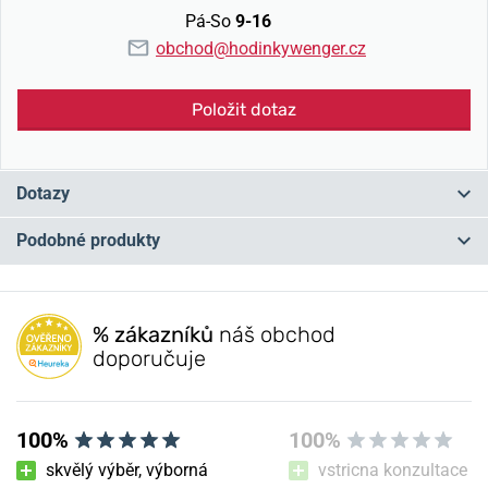
Pá-So
9-16
obchod@hodinkywenger.cz
Položit dotaz
Dotazy
Podobné produkty
Máte otázku? Zanechte nám komentář
NA PRODEJNĚ
NA PRODEJNĚ
Přidat dotaz
% zákazníků
náš obchod
doporučuje
100%
100%
skvělý výběr, výborná
vstricna konzultace