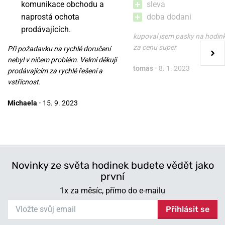
komunikace obchodu a
sleva
naprostá ochota
doba dodani
Řemínek Wenger 07.2117.010
Řemínek Wenger
prodávajících.
07.3022.029
kupoval jsem pasky na hodin
za cenu super
Při požadavku na rychlé doručení
v úterý 11. 8. u vás
v úterý 11. 8. u vás
Skladem
Skladem
nebyl v ničem problém. Velmi děkuji
tomas
•
8. 1. 2023
1 100 Kč
1 100 Kč
prodávajícím za rychlé řešení a
vstřícnost.
Michaela
•
15. 9. 2023
Novinky ze světa hodinek budete vědět jako
první
1x za měsíc, přímo do e-mailu
Přihlásit se