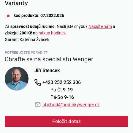
Varianty
kód produktu: 07.2022.026
Za
správnost údajů ručíme
. Našli jste chybu?
Napište nám
a
získejte
200 Kč
na
nákup hodinek
.
Garant: Kateřina Žváček
POTŘEBUJETE PORADIT?
Obraťte se na specialistu Wenger
Jiří Štencek
+420 252 252 306
Po-Čt
9-19
Pá-So
9-16
obchod@hodinkywenger.cz
Položit dotaz