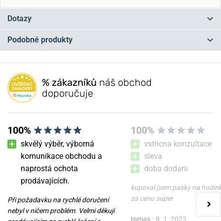
Dotazy
Podobné produkty
Máte otázku? Zanechte nám komentář
NA PRODEJNĚ
NA PRODEJNĚ
Přidat dotaz
% zákazníků
náš obchod
doporučuje
100%
100%
skvělý výběr, výborná
vstricna konzultace
komunikace obchodu a
sleva
naprostá ochota
doba dodani
Řemínek Wenger 07.2117.010
Řemínek Wenger
prodávajících.
07.3022.029
kupoval jsem pasky na hodin
za cenu super
Při požadavku na rychlé doručení
v úterý 11. 8. u vás
v úterý 11. 8. u vás
Skladem
Skladem
nebyl v ničem problém. Velmi děkuji
tomas
•
8. 1. 2023
1 100 Kč
1 100 Kč