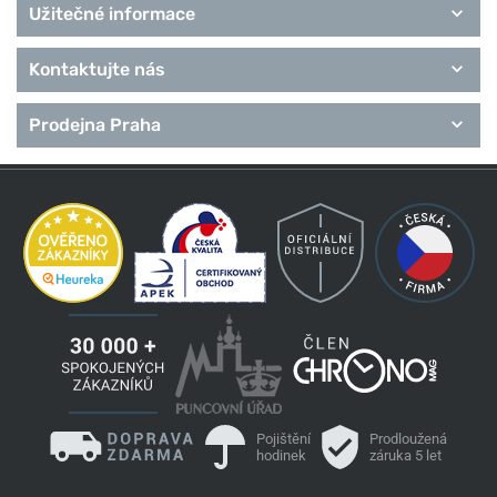
Užitečné informace
Kontaktujte nás
Prodejna Praha
Pojištění
Prodloužená
hodinek
záruka 5 let