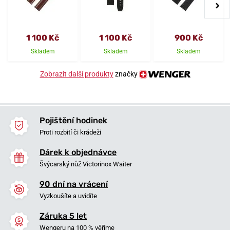
1 100 Kč
1 100 Kč
900 Kč
Skladem
Skladem
Skladem
Zobrazit další produkty
značky
Pojištění hodinek
Proti rozbití či krádeži
Dárek k objednávce
Švýcarský nůž Victorinox Waiter
90 dní na vrácení
Vyzkoušíte a uvidíte
Záruka 5 let
Wengeru na 100 % věříme