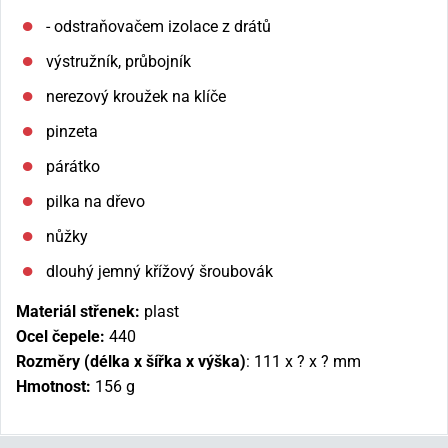
- odstraňovačem izolace z drátů
výstružník, průbojník
nerezový kroužek na klíče
pinzeta
párátko
pilka na dřevo
nůžky
dlouhý jemný křížový šroubovák
Materiál střenek:
plast
Ocel čepele:
440
Rozměry (délka x šířka x výška)
:
111 x ? x ? mm
Hmotnost:
156 g