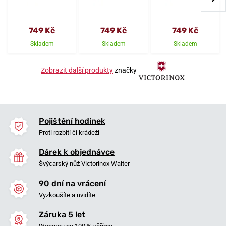
749 Kč
749 Kč
749 Kč
Skladem
Skladem
Skladem
Zobrazit další produkty
značky
Pojištění hodinek
Proti rozbití či krádeži
Dárek k objednávce
Švýcarský nůž Victorinox Waiter
90 dní na vrácení
Vyzkoušíte a uvidíte
Záruka 5 let