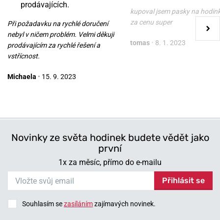
Nůž Victorinox Classic SD
Nůž Victorinox Classic SD
prodávajících.
Zodiac Exclusive Edition
Zodiac Exclusive Edition
kupoval jsem pasky na hodin
Virgo 0.6223.2VIR
Pisces 0.6223.2PIS
za cenu super
Při požadavku na rychlé doručení
nebyl v ničem problém. Velmi děkuji
v pondělí 10. 8. u vás
v pondělí 10. 8. u vás
Skladem
Skladem
tomas
•
8. 1. 2023
prodávajícím za rychlé řešení a
749 Kč
749 Kč
vstřícnost.
Michaela
•
15. 9. 2023
Novinky ze světa hodinek budete vědět jako
první
1x za měsíc, přímo do e-mailu
Přihlásit se
Souhlasím se
zasíláním
zajímavých novinek.