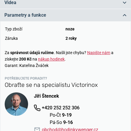
Videa
Parametry a funkce
Typ zboží
noze
Záruka
2 roky
Za
správnost údajů ručíme
. Našli jste chybu?
Napište nám
a
získejte
200 Kč
na
nákup hodinek
.
Garant: Kateřina Žváček
POTŘEBUJETE PORADIT?
Obraťte se na specialistu Victorinox
Jiří Štencek
+420 252 252 306
Po-Čt
9-19
Pá-So
9-16
obchod@hodinkywenger.cz