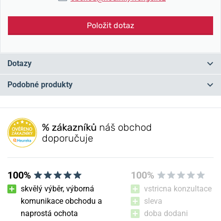
Položit dotaz
Dotazy
Podobné produkty
Máte otázku? Zanechte nám komentář
NOVINKA
NOVINKA
NA PRODEJNĚ
NA PRODEJNĚ
Přidat dotaz
% zákazníků
náš obchod
doporučuje
100%
100%
skvělý výběr, výborná
vstricna konzultace
komunikace obchodu a
sleva
naprostá ochota
doba dodani