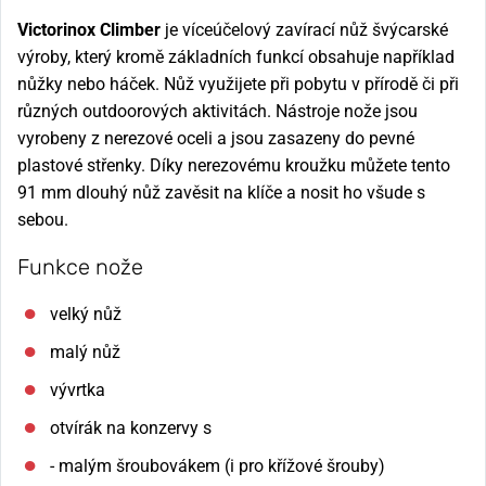
Victorinox Climber
je víceúčelový zavírací nůž švýcarské
výroby, který kromě základních funkcí obsahuje například
nůžky nebo háček. Nůž využijete při pobytu v přírodě či při
různých outdoorových aktivitách. Nástroje nože jsou
vyrobeny z nerezové oceli a jsou zasazeny do pevné
plastové střenky. Díky nerezovému kroužku můžete tento
91 mm dlouhý nůž zavěsit na klíče a nosit ho všude s
sebou.
Funkce nože
velký nůž
malý nůž
vývrtka
otvírák na konzervy s
- malým šroubovákem (i pro křížové šrouby)