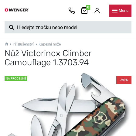
0
Menu
Příslušenství
Kapesní nože
Nůž Victorinox Climber
Camouflage 1.3703.94
NA PRODEJNĚ
-20%