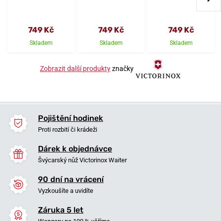
749 Kč
749 Kč
749 Kč
Skladem
Skladem
Skladem
Zobrazit další produkty
značky
Pojištění hodinek
Proti rozbití či krádeži
Dárek k objednávce
Švýcarský nůž Victorinox Waiter
90 dní na vrácení
Vyzkoušíte a uvidíte
Záruka 5 let