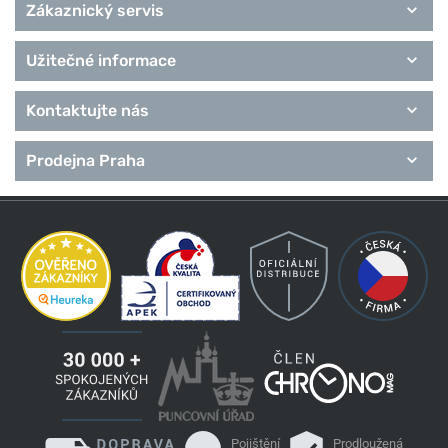
Zákaznický servis
Užitečné informace
Kontaktujte nás
Prodejna Praha
Pojištění
Prodloužená