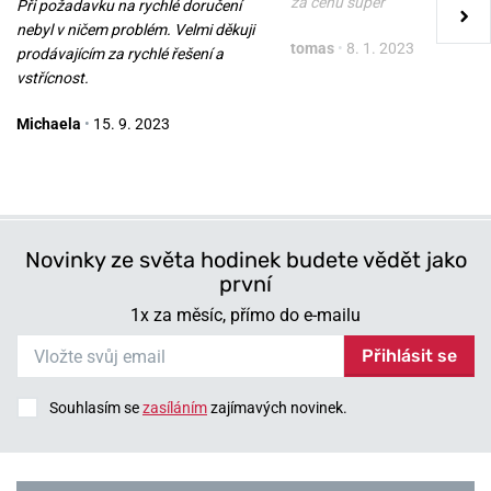
za cenu super
Při požadavku na rychlé doručení
nebyl v ničem problém. Velmi děkuji
zítra 11. 8. u vás
zítra 11. 8. u vás
Skladem
Skladem
tomas
•
8. 1. 2023
prodávajícím za rychlé řešení a
749 Kč
749 Kč
vstřícnost.
Michaela
•
15. 9. 2023
Novinky ze světa hodinek budete vědět jako
první
1x za měsíc, přímo do e-mailu
Přihlásit se
Souhlasím se
zasíláním
zajímavých novinek.