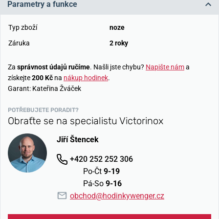
Parametry a funkce
Typ zboží
noze
Záruka
2 roky
Za
správnost údajů ručíme
. Našli jste chybu?
Napište nám
a
získejte
200 Kč
na
nákup hodinek
.
Garant: Kateřina Žváček
POTŘEBUJETE PORADIT?
Obraťte se na specialistu Victorinox
Jiří Štencek
+420 252 252 306
Po-Čt
9-19
Pá-So
9-16
obchod@hodinkywenger.cz