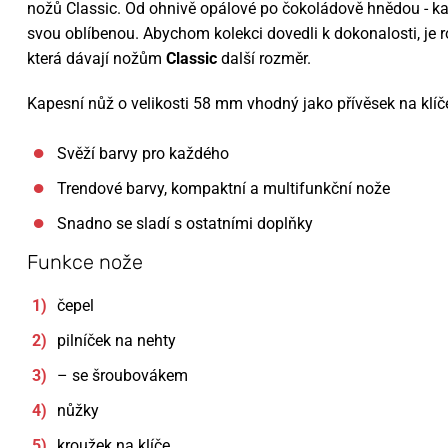
nožů Classic. Od ohnivě opálové po čokoládově hnědou - kaž
svou oblíbenou. Abychom kolekci dovedli k dokonalosti, je 
která dávají nožům
Classic
další rozměr.
Kapesní nůž o velikosti 58 mm vhodný jako přívěsek na klíče
Svěží barvy pro každého
Trendové barvy, kompaktní a multifunkční nože
Snadno se sladí s ostatními doplňky
Funkce nože
čepel
pilníček na nehty
– se šroubovákem
nůžky
kroužek na klíče