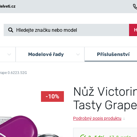
elveti.cz
H
Modelové řady
Příslušenství
Grape 0.6223.52G
Nůž Victori
-10%
Tasty Grap
Podrobný popis produktu
↓