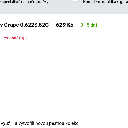
 specialisté na naše značky
Kompletní nabídka s garan
ty Grape 0.6223.52G
629 Kč
3 - 5 dní
↓
Podobné (8)
využili a vytvořili novou pestrou kolekci