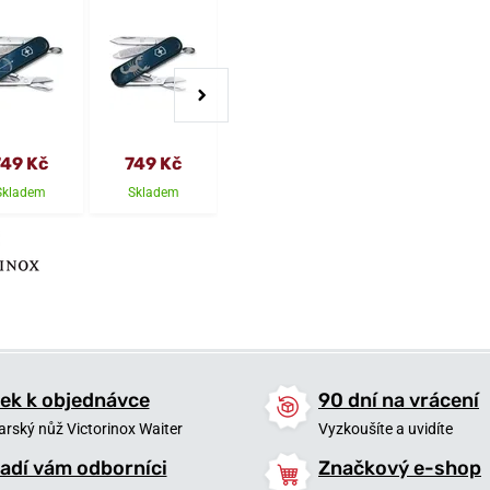
749 Kč
749 Kč
749 Kč
749 Kč
Skladem
Skladem
Skladem
Skladem
ek k objednávce
90 dní na vrácení
arský nůž Victorinox Waiter
Vyzkoušíte a uvidíte
adí vám odborníci
Značkový e-shop