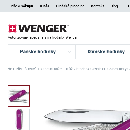
Vše o nákupu
O nás
Pražská prodejna
Kontakt
Blog
|
H
Autorizovaný specialista na hodinky Wenger
Pánské hodinky
Dámské hodinky
Příslušenství
Kapesní nože
Nůž Victorinox Classic SD Colors Tasty 