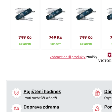
749 Kč
749 Kč
749 Kč
Skladem
Skladem
Skladem
Zobrazit další produkty
značky
Pojištění hodinek
Dár
Proti rozbití či krádeži
Švýc
Doprava zdrama
Por