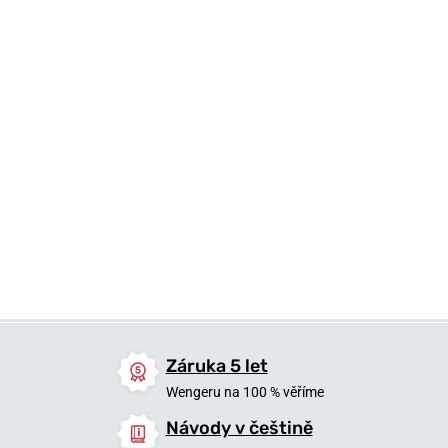
749 Kč
749 Kč
749 Kč
Skladem
Skladem
Skladem
Záruka 5 let
Wengeru na 100 % věříme
Návody v češtině