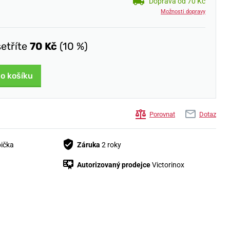
Doprava od 70 Kč
Možnosti dopravy
šetříte
70 Kč
(10 %)
do košíku
Porovnat
Dotaz
bička
Záruka
2 roky
Autorizovaný prodejce
Victorinox