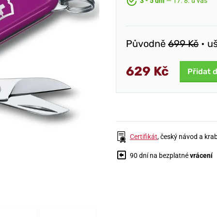
3 - 5 dní
— 17. 8. u vás
Původně
699 Kč
• u
629 Kč
Přidat 
Certifikát
, český návod a kra
90 dní na bezplatné
vrácení