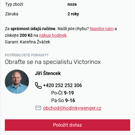
Typ zboží
noze
Záruka
2 roky
Za
správnost údajů ručíme
. Našli jste chybu?
Napište nám
a
získejte
200 Kč
na
nákup hodinek
.
Garant: Kateřina Žváček
POTŘEBUJETE PORADIT?
Obraťte se na specialistu Victorinox
Jiří Štencek
+420 252 252 306
Po-Čt
9-19
Pá-So
9-16
obchod@hodinkywenger.cz
Položit dotaz