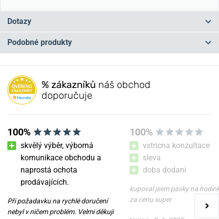
Dotazy
Podobné produkty
Máte otázku? Zanechte nám komentář
NOVINKA
NOVINKA
NA PRODEJNĚ
NA PRODEJNĚ
Přidat dotaz
% zákazníků
náš obchod
doporučuje
100%
100%
skvělý výběr, výborná
vstricna konzultace
komunikace obchodu a
sleva
naprostá ochota
doba dodani
Nůž Victorinox Classic SD
Nůž Victorinox Classic SD
prodávajících.
Zodiac Exclusive Edition
Zodiac Exclusive Edition
kupoval jsem pasky na hodin
Virgo 0.6223.2VIR
Pisces 0.6223.2PIS
za cenu super
Při požadavku na rychlé doručení
nebyl v ničem problém. Velmi děkuji
v úterý 11. 8. u vás
v úterý 11. 8. u vás
Skladem
Skladem