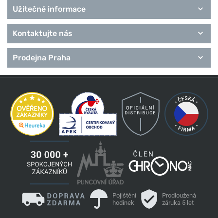
Užitečné informace
Kontaktujte nás
Prodejna Praha
Pojištění
Prodloužená
hodinek
záruka 5 let