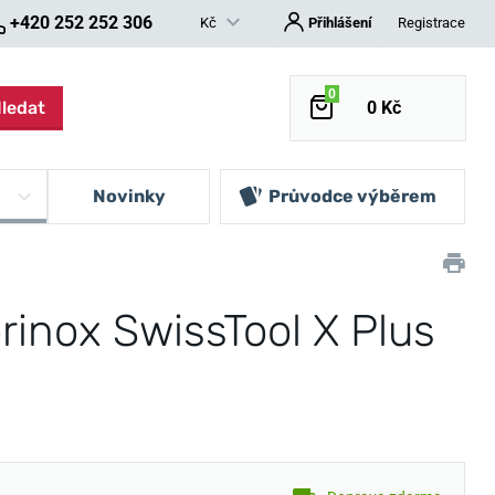
+420 252 252 306
Kč
Přihlášení
Registrace
0
ledat
0 Kč
Novinky
Průvodce výběrem
orinox SwissTool X Plus