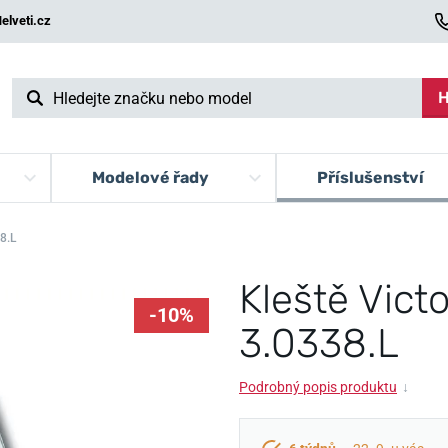
elveti.cz
H
Modelové řady
Příslušenství
8.L
Kleště Vict
-10%
3.0338.L
Podrobný popis produktu
↓