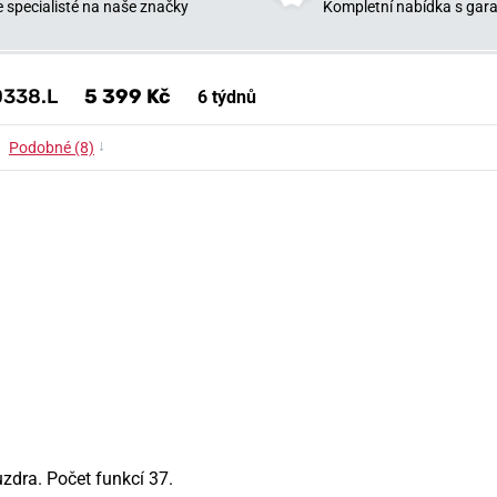
 specialisté na naše značky
Kompletní nabídka s garan
0338.L
5 399 Kč
6 týdnů
↓
Podobné (8)
zdra. Počet funkcí 37.