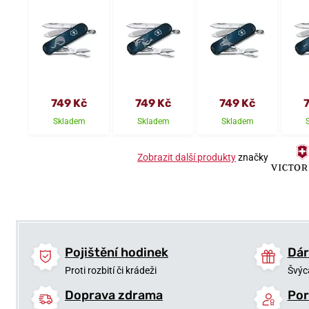
749 Kč
749 Kč
749 Kč
Skladem
Skladem
Skladem
Zobrazit další produkty
značky
Pojištění hodinek
Dár
Proti rozbití či krádeži
Švýc
Doprava zdrama
Por