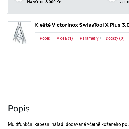
Na vše od 3 000 Kč
Jsme
Kleště Victorinox SwissTool X Plus 3.
↓
↓
↓
↓
Popis
Videa (1)
Parametry
Dotazy (0)
Popis
Multifunkční kapesní nářadí dodávané včetně koženého pou