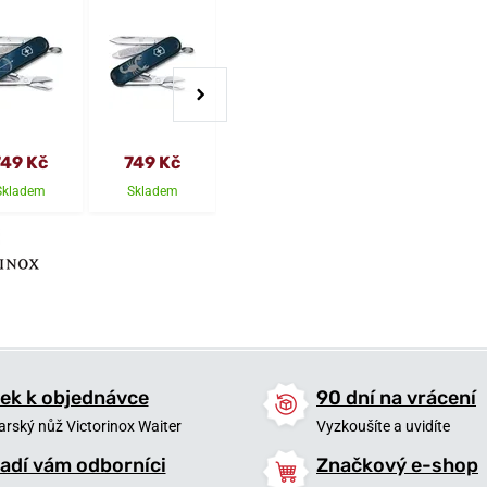
749 Kč
749 Kč
749 Kč
749 Kč
Skladem
Skladem
Skladem
Skladem
ek k objednávce
90 dní na vrácení
arský nůž Victorinox Waiter
Vyzkoušíte a uvidíte
adí vám odborníci
Značkový e-shop