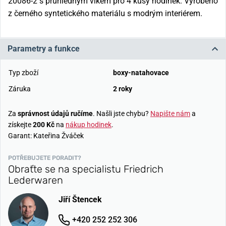
20086-2 s průhledným víkem pro 4 kusy hodinek. Vyrobeno
z černého syntetického materiálu s modrým interiérem.
Parametry a funkce
Typ zboží
boxy-natahovace
Záruka
2 roky
Za
správnost údajů ručíme
. Našli jste chybu?
Napište nám
a
získejte
200 Kč
na
nákup hodinek
.
Garant: Kateřina Žváček
POTŘEBUJETE PORADIT?
Obraťte se na specialistu Friedrich
Lederwaren
Jiří Štencek
+420 252 252 306