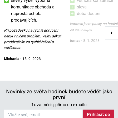
skvělý výběr, výborná
vstricna konzultace
komunikace obchodu a
sleva
naprostá ochota
doba dodani
Box na hodinky Designhütte
Box na hodinky Friedrich
prodávajících.
Auckland 6 70005-142
Lederwaren London 26120-2
kupoval jsem pasky na hodin
za cenu super
Při požadavku na rychlé doručení
nebyl v ničem problém. Velmi děkuji
v úterý 11. 8. u vás
v úterý 11. 8. u vás
Skladem
Skladem
tomas
•
8. 1. 2023
prodávajícím za rychlé řešení a
4 780 Kč
3 700 Kč
vstřícnost.
Michaela
•
15. 9. 2023
Novinky ze světa hodinek budete vědět jako
první
1x za měsíc, přímo do e-mailu
Přihlásit se