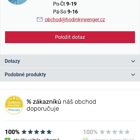
Po-Čt
9-19
Pá-So
9-16
obchod@hodinkywenger.cz
Položit dotaz
Dotazy
Podobné produkty
Máte otázku? Zanechte nám komentář
NA PRODEJNĚ
NA PRODEJNĚ
Přidat dotaz
% zákazníků
náš obchod
doporučuje
100%
100%