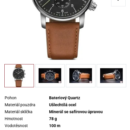
Pohon
Bateriový Quartz
Materiál pouzdra
Ušlechtilá ocel
Materiál sklíčka
Minerál se safírovou úpravou
Hmotnost
78 g
Vodotěsnost
100 m