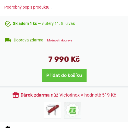
Podrobný popis produktu
↓
Skladem 1 ks
— v úterý 11. 8. u vás
Doprava zdarma
Možnosti dopravy
7 990 Kč
Přidat do košíku
Dárek zdarma
nůž Victorinox v hodnotě 519 Kč