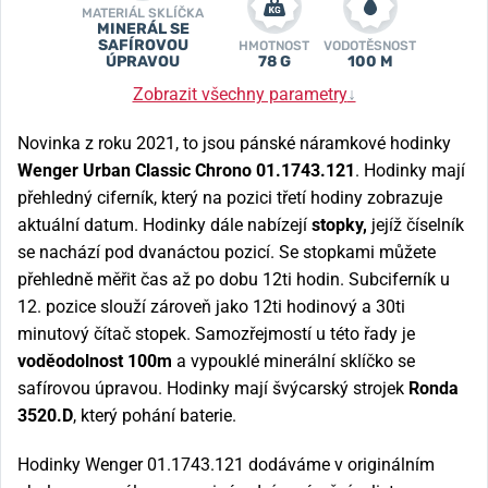
MATERIÁL SKLÍČKA
MINERÁL SE
SAFÍROVOU
HMOTNOST
VODOTĚSNOST
ÚPRAVOU
78 G
100 M
Zobrazit všechny parametry
↓
Novinka z roku 2021, to jsou pánské náramkové hodinky
Wenger Urban Classic Chrono 01.1743.121
. Hodinky mají
přehledný ciferník, který na pozici třetí hodiny zobrazuje
aktuální datum. Hodinky dále nabízejí
stopky,
jejíž číselník
se nachází pod dvanáctou pozicí. Se stopkami můžete
přehledně měřit čas až po dobu 12ti hodin. Subciferník u
12. pozice slouží zároveň jako 12ti hodinový a 30ti
minutový čítač stopek. Samozřejmostí u této řady je
voděodolnost 100m
a vypouklé minerální sklíčko se
safírovou úpravou. Hodinky mají švýcarský strojek
Ronda
3520.D
, který pohání baterie.
Hodinky Wenger 01.1743.121 dodáváme v originálním