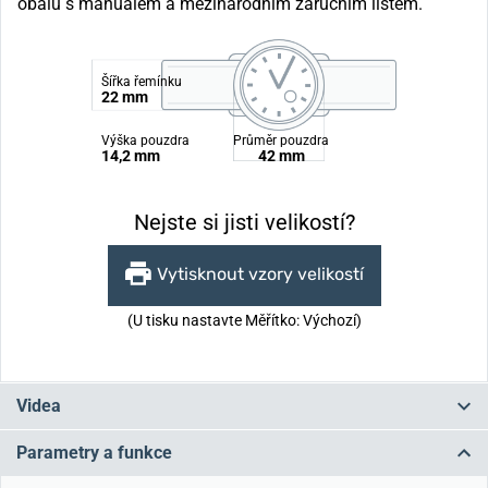
obalu s manuálem a mezinárodním záručním listem.
Šířka řemínku
22 mm
Výška pouzdra
Průměr pouzdra
14,2 mm
42 mm
Nejste si jisti velikostí?
Vytisknout vzory velikostí
(U tisku nastavte Měřítko: Výchozí)
Videa
Parametry a funkce