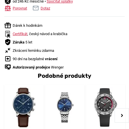
od 246 Kč měsíčně •
Spočítat splátky
Porovnat
Dotaz
Dárek k hodinkám
Certifikát
, český návod a krabička
Záruka
5 let
Zkrácení řemínku zdarma
90 dní na bezplatné
vrácení
Autorizovaný prodejce
Wenger
Podobné produkty