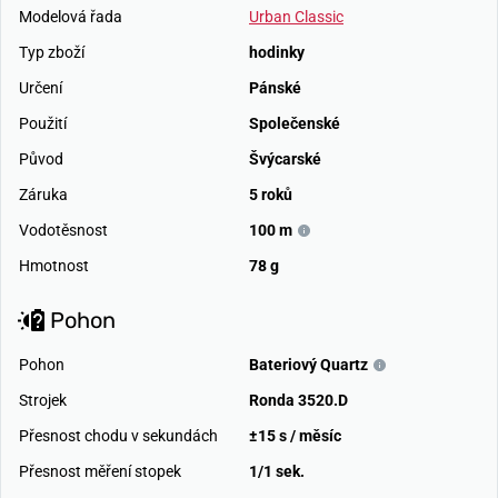
Modelová řada
Urban Classic
Typ zboží
hodinky
Určení
Pánské
Použití
Společenské
Původ
Švýcarské
Záruka
5 roků
Vodotěsnost
100 m
Hmotnost
78 g
Pohon
Pohon
Bateriový Quartz
Strojek
Ronda 3520.D
Přesnost chodu v sekundách
±15 s / měsíc
Přesnost měření stopek
1/1 sek.