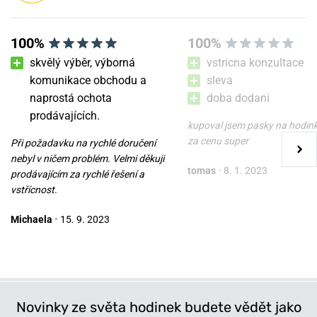
Populární modelové řady Wenger
100%
100%
skvělý výběr, výborná
vstricna konzultace
komunikace obchodu a
sleva
naprostá ochota
doba dodani
Wenger Urban Classic
Wenger Urban Classic
prodávajících.
Chrono 01.1743.125
01.1731.121
kupoval jsem pasky na hodin
za cenu super
Při požadavku na rychlé doručení
v úterý 11. 8. u vás
v úterý 11. 8. u vás
Skladem
Skladem
nebyl v ničem problém. Velmi děkuji
tomas
•
8. 1. 2023
7 990 Kč
5 290 Kč
prodávajícím za rychlé řešení a
vstřícnost.
Michaela
•
15. 9. 2023
Novinky ze světa hodinek budete vědět jako