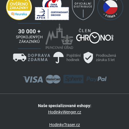
Pojištění
Prodloužená
hodinek
záruka 5 let
Naše specializované eshopy:
HodinkyWenger.cz
HodinkyTraser.cz