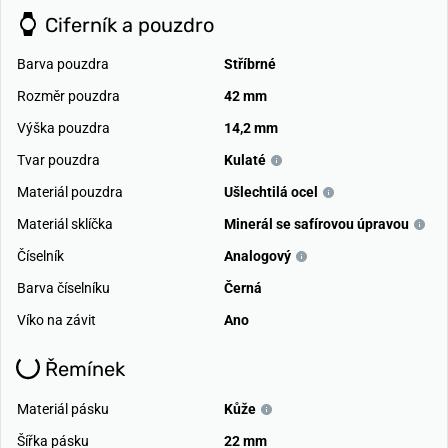
Ciferník a pouzdro
Barva pouzdra
Stříbrné
Rozměr pouzdra
42 mm
Výška pouzdra
14,2 mm
Tvar pouzdra
Kulaté
Materiál pouzdra
Ušlechtilá ocel
Materiál sklíčka
Minerál se safírovou úpravou
Číselník
Analogový
Barva číselníku
Černá
Víko na závit
Ano
Řemínek
Materiál pásku
Kůže
Šířka pásku
22 mm