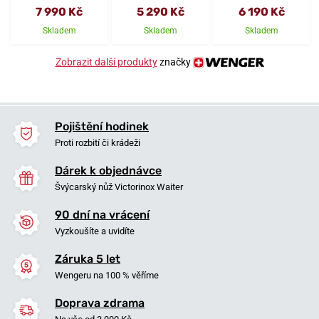
7 990 Kč
5 290 Kč
6 190 Kč
Skladem
Skladem
Skladem
Zobrazit další produkty
značky
Pojištění hodinek
Proti rozbití či krádeži
Dárek k objednávce
Švýcarský nůž Victorinox Waiter
90 dní na vrácení
Vyzkoušíte a uvidíte
Záruka 5 let
Wengeru na 100 % věříme
Doprava zdrama