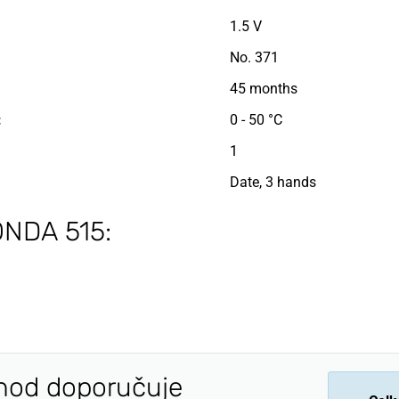
1.5 V
No. 371
45 months
:
0 - 50 °C
1
Date, 3 hands
ONDA 515:
hod doporučuje