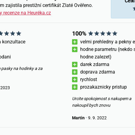
Celk
zajistila prestižní certifikát Zlaté Ověřeno.
y recenze na Heuréka.cz
100%
a konzultace
velmi prehledny a pekny 
hodne parametru (nekdo s
odani
hodne zalezet)
darek zdarma
 pasky na hodinky a za
doprava zdarma
rychlost
prozakaznicky pristup
 2023
Urcite spokojenost s nakupem a
nakoupil bych znovu
Martin
•
9. 9. 2022