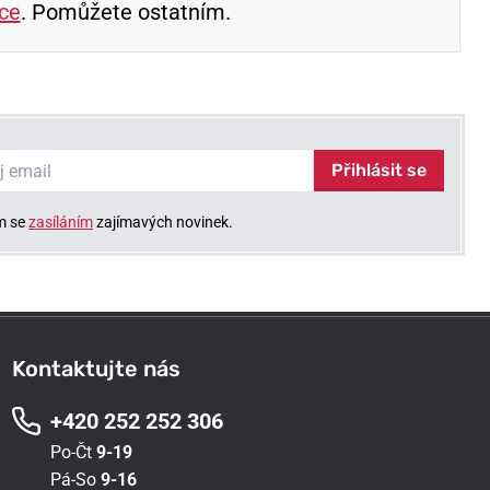
ce
. Pomůžete ostatním.
Přihlásit se
m se
zasíláním
zajímavých novinek.
Kontaktujte nás
+420 252 252 306
Po-Čt
9-19
Pá-So
9-16