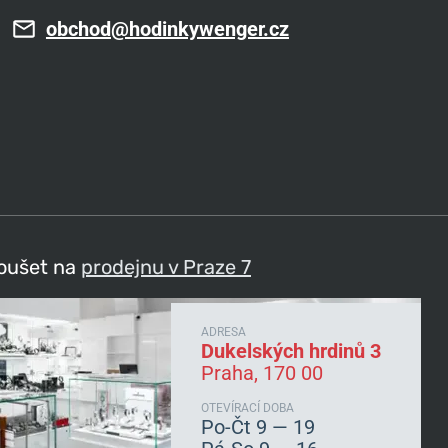
obchod@hodinkywenger.cz
koušet na
prodejnu v Praze 7
ADRESA
Dukelských hrdinů 3
Praha, 170 00
OTEVÍRACÍ DOBA
Po-Čt 9 — 19