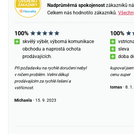
Nadprůměrná spokojenost
zákazníků nám 
Celkem nás hodnotilo
zákazníků.
Všechn
100%
100%
skvělý výběr, výborná komunikace
vstricn
obchodu a naprostá ochota
sleva
prodávajících.
doba d
Při požadavku na rychlé doručení nebyl
kupoval jsem
v ničem problém. Velmi děkuji
cenu super
prodávajícím za rychlé řešení a
tomas
•
8. 1.
vstřícnost.
Michaela
•
15. 9. 2023