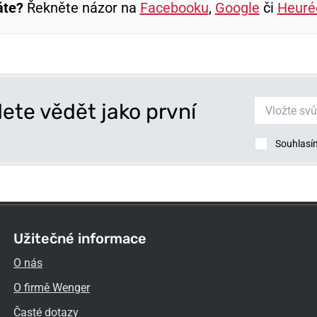
áte?
Řekněte názor na
Facebooku
,
Google
či
Heuré
ete vědět jako první
Souhlasí
Užitečné informace
O nás
O firmě Wenger
Časté dotazy