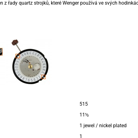
 z řady quartz strojků, které Wenger používá ve svých hodinká
515
11½
1 jewel / nickel plated
1