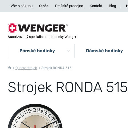
Vše o nákupu
O nás
Pražská prodejna
Kontakt
Blog
|
H
Autorizovaný specialista na hodinky Wenger
Pánské hodinky
Dámské hodinky
Quartz strojek
Strojek RONDA 515
Strojek RONDA 515