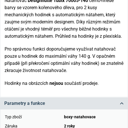
Natahovač
Designhütte Tubix 70005-140
černo-hnědé
barvy se vzorem kořenového dřeva, pro 2 kusy
mechanických hodinek s automatickým nátahem, který
zaujme svým moderním designem. Díky různým režimům
otáčení je vhodný téměř pro všechny běžné hodinky s
automatickým nátahem. Průhled na hodinky je z plexiskla.
Pro správnou funkci doporučujeme využívat natahovač
pouze u hodinek do maximální váhy 140 g. V opačném
případě (při překročení optimální váhy hodinek) se znatelně
zkracuje životnost natahovače.
Hodinky na obrázcích
nejsou
součástí prodeje.
Parametry a funkce
Typ zboží
boxy-natahovace
Záruka
2 roky