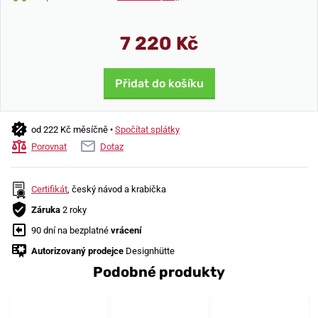
7 220 Kč
Přidat do košíku
od 222 Kč měsíčně •
Spočítat splátky
Porovnat
Dotaz
Certifikát
, český návod a krabička
Záruka
2 roky
90 dní na bezplatné
vrácení
Autorizovaný prodejce
Designhütte
Podobné produkty