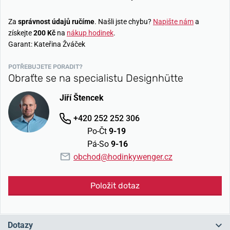
Za
správnost údajů ručíme
. Našli jste chybu?
Napište nám
a
získejte
200 Kč
na
nákup hodinek
.
Garant: Kateřina Žváček
POTŘEBUJETE PORADIT?
Obraťte se na specialistu Designhütte
Jiří Štencek
+420 252 252 306
Po-Čt
9-19
Pá-So
9-16
obchod@hodinkywenger.cz
Položit dotaz
Dotazy