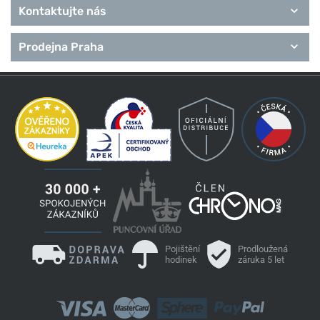
Kontaktujte nás
Prodejna Praha
Pojištění
Prodloužená
hodinek
záruka 5 let