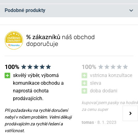
Podobné produkty
Máte otázku? Zanechte nám komentář
NA PRODEJNĚ
NA PRODEJNĚ
Přidat dotaz
% zákazníků
náš obchod
doporučuje
100%
100%
skvělý výběr, výborná
vstricna konzultace
komunikace obchodu a
sleva
naprostá ochota
doba dodani
Natahovač Designhütte
Natahovač Designhütte
prodávajících.
Basel 3 LCD 70005-35
Urban 70005-138
kupoval jsem pasky na hodin
za cenu super
Při požadavku na rychlé doručení
zítra 7. 8. u vás
zítra 7. 8. u vás
Skladem
Skladem
nebyl v ničem problém. Velmi děkuji
tomas
•
8. 1. 2023
23 990 Kč
5 200 Kč
prodávajícím za rychlé řešení a
vstřícnost.